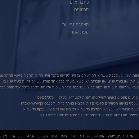
כתבו עלינו
סרטונים
---
הצהרת נגישות
מפת אתר
ות ו/או ייעוץ מכל סוג שהוא. המידע המוצג הינו לידיעה בלבד ואינו מהווה תחליף לייעוץ המתח
ת ו/או בעלי עניין, ו/או עובדים ו/או נושאי משרה בכל אחד מאלו, עשויים להיות בעלי עניין בני
 באשר לאסטרטגיות הניתנות לביצוע על מנת לגדר חשיפות אלו ניתן לקבל בדסק אנליסטים בפרי
רטים נוספים באמור לעייל ניתן לפנות למשרדינו בטלפון : 036167070
ף בנושא מכשירים פיננסיים ניתן למצוא באתר פריקו http://www.prico.com
שום הצעה ו/או יעוץ ו/או המלצה כל שהיא לביצוע ו/או אי ביצוע עסקה כל שהיא
ניינים, יש לפנות לדסק אנליסטים לקבלת מידע ופרטים נוספים ט.ל.ח.