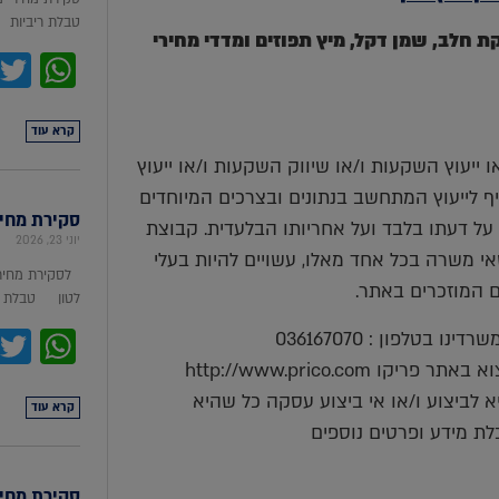
טבלת ריביות סקירת מ
טה, סויה, אבקת חלב, שמן דקל, מיץ תפוזים ומדדי מחירי
pp
קרא עוד
ייעוץ השקעות ו/או שיווק השקעות ו/או ייעוץ
יף לייעוץ המתחשב בנתונים ובצרכים המיוחדים
סקירת מחירי מת
על דעתו בלבד ועל אחריותו הבלעדית. קבוצת
יוני 23, 2026
ושאי משרה בכל אחד מאלו, עשויים להיות בעלי
לסקירת מחירי
ים המוזכרים באתר.
לטון טבלת מ
pp
בטלפון : 036167070
http://www.prico.co
 לביצוע ו/או אי ביצוע עסקה כל שהיא
קרא עוד
לת מידע ופרטים נוספים
סקירת מחירי ת