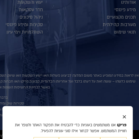
אודותינו
יעוץ והשקעות
מידע פיננסי
חדר עסקאות
תכנים מקצועיים
ניהול סיכונים
מעורבות קהילתית
סקירות ומידע פיננסי
תנאי שימוש
השתלמויות וימי עיון
אין לראות במידע המופיע באתר משום המלצה לביצוע פעולות ו/או ייעוץ השקעות ו/או שיווק השקע
שימוש כלשהו – עושה זאת על דעתו בלבד ועל אחריותו הבלעדית. קבוצת פריקו ו/או חברות קשורו
באשר לבחינת החשיפות השונות וכן
בדבר פ
סקירות שוק ומידע נוס
אין במסמך זה מ
×
למתע
פריקו
אנו משתמשים בעוגיות כדי להבטיח את תפקוד האתר ולשפר את
חוויית המשתמש. אפשר לבחור אילו סוגי עוגיות להפעיל.
© 2020 כל הזכויות שמורות לפריקו מט"ח, ניהול סיכונים, ייעוץ והשקעות, המידע דלעיל מיועד לעיונו ולשמושו הבלעדי של המנוי אין למוסרו לאחר ו/או להעתיקו בכל דרך שהיא.