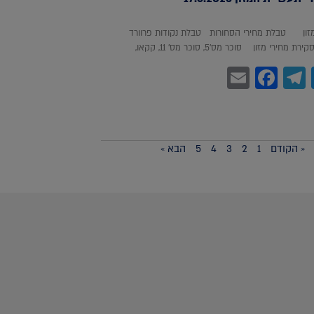
מזון טבלת מחירי הסחורות טבלת נקודות פרוורד
חירי מזון סוכר מס'5, סוכר מס' 11, קקאו,
Facebook
Email
Telegram
WhatsA
Twitter
« הקודם
1
2
3
4
5
הבא »