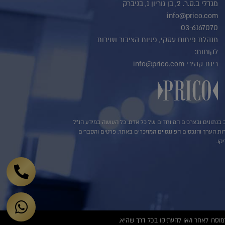
מגדלי ב.ס.ר. 2, בן גוריון 1, בניברק
info@prico.com
03-6167070
מנהלת פיתוח עסקי, פניות הציבור ושירות
לקוחות:
רינת קהירי info@prico.com
שב בנתונים ובצרכים המיוחדים של כל אדם. כל העושה במידע הנ"ל
ירות הערך והנכסים הפיננסיים המוזכרים באתר. פרטים והסברים
קו.