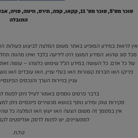
סוכר מס'5, סוכר מס' 11, קקאו, קפה, תירס, חי
התובלה
אין לראות במידע המופיע באתר משום המלצה לביצוע פעולות ו/או 
מכל סוג שהוא. המידע המוצג הינו לידיעה בלבד ואינו מהווה תחל
של כל אדם. כל העושה במידע הנ"ל שימוש כלשהו – עושה זאת 
פריקו ו/או חברות קשורות ו/או בעלי עניין, ו/או עובדים ו/או נ
עניין בניירות הערך והנכסים הפיננסי
בדבר פרטים נוספים באמור לעייל ניתן לפנות למשרדינו 
סקירות שוק ומידע נוסף בנושא מכשירים פיננסיים ניתן למצוא באתר פריקו m
אין במסמך זה משום הצעה ו/או יעוץ ו/או המלצה כל שהיא
למתעניינים, יש לפנות לדסק אנליסטים לקב
ט.ל.ח.