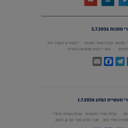
כות 2.7.2026
 מתכות טבלת מחירי מתכות *המחירים במונחי דולר
לאים שערי דלקים ומטבעות נבחרים
Facebook
Email
Telegram
WhatsA
Twitter
עשיית המזון 1.7.2026
מזון טבלת מחירי הסחורות טבלת נקודות פרוורד
חירי מזון סוכר מס'5, סוכר מס' 11, קקאו,