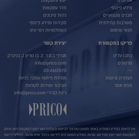
אודותינו
יעוץ והשקעות
מידע פיננסי
חדר עסקאות
תכנים מקצועיים
ניהול סיכונים
מעורבות קהילתית
סקירות ומידע פיננסי
תנאי שימוש
השתלמויות וימי עיון
פריקו בתקשורת
יצירת קשר
כתבו עלינו
מגדלי ב.ס.ר. 2, בן גוריון 1, בניברק
סרטונים
info@prico.com
03-6167070
---
הצהרת נגישות
מנהלת פיתוח עסקי, פניות
מפת אתר
הציבור ושירות לקוחות:
רינת קהירי info@prico.com
אין לראות במידע המופיע באתר משום המלצה לביצוע פעולות ו/או ייעוץ השקעות ו/או שיווק
השקעות ו/או ייעוץ מכל סוג שהוא. המידע המוצג הינו לידיעה בלבד ואינו מהווה תחליף לייעוץ