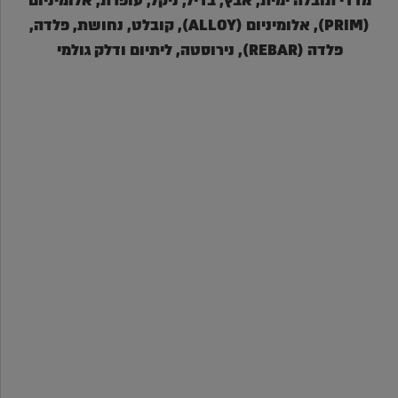
מדדי תובלה ימית, אבץ, בדיל, ניקל, עופרת, אלומיניום
(PRIM), אלומיניום (ALLOY), קובלט, נחושת, פלדה,
פלדה (REBAR), נירוסטה, ליתיום ודלק גולמי