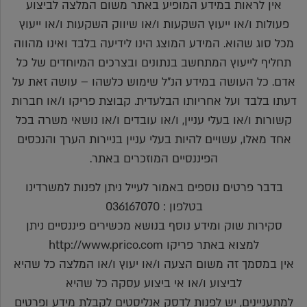
אין לראות במידע המופיע באתר משום המלצה לביצוע
פעולות ו/או ייעוץ השקעות ו/או שיווק השקעות ו/או ייעוץ
מכל סוג שהוא. המידע המוצג הינו לידיעה בלבד ואינו מהווה
תחליף לייעוץ המתחשב בנתונים ובצרכים המיוחדים של כל
אדם. כל העושה במידע הנ"ל שימוש כלשהו – עושה זאת על
דעתו בלבד ועל אחריותו הבלעדית. קבוצת פריקו ו/או חברות
קשורות ו/או בעלי עניין, ו/או עובדים ו/או נושאי משרה בכל
אחד מאלו, עשויים להיות בעלי עניין בניירות הערך והנכסים
הפיננסיים המוזכרים באתר.
בדבר פרטים נוספים באמור לעייל ניתן לפנות למשרדינו
בטלפון : 036167070
סקירות שוק ומידע נוסף בנושא מכשירים פיננסיים ניתן
למצוא באתר פריקו http://www.prico.com
אין במסמך זה משום הצעה ו/או יעוץ ו/או המלצה כל שהיא
לביצוע ו/או אי ביצוע עסקה כל שהיא
למתעניינים, יש לפנות לדסק אנליסטים לקבלת מידע ופרטים