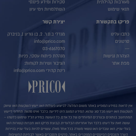
מעורבות קהילתית
סקירות ומידע פיננסי
תנאי שימוש
השתלמויות וימי עיון
פריקו בתקשורת
יצירת קשר
כתבו עלינו
מגדלי ב.ס.ר. 2, בן גוריון 1, בניברק
סרטונים
info@prico.com
03-6167070
---
הצהרת נגישות
מנהלת פיתוח עסקי, פניות
מפת אתר
הציבור ושירות לקוחות:
רינת קהירי info@prico.com
אין לראות במידע המופיע באתר משום המלצה לביצוע פעולות ו/או ייעוץ השקעות ו/או שיווק
השקעות ו/או ייעוץ מכל סוג שהוא. המידע המוצג הינו לידיעה בלבד ואינו מהווה תחליף לייעוץ
המתחשב בנתונים ובצרכים המיוחדים של כל אדם. כל העושה במידע הנ"ל שימוש כלשהו –
עושה זאת על דעתו בלבד ועל אחריותו הבלעדית. קבוצת פריקו ו/או חברות קשורות ו/או
בעלי עניין, ו/או עובדים ו/או נושאי משרה בכל אחד מאלו, עשויים להיות בעלי עניין בניירות
הערך והנכסים הפיננסיים המוזכרים באתר. פרטים והסברים באשר לבחינת החשיפות