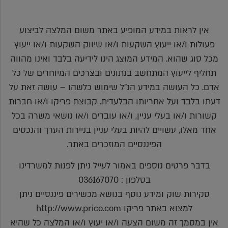
אין לראות במידע המופיע באתר משום המלצה לביצוע
פעולות ו/או ייעוץ השקעות ו/או שיווק השקעות ו/או ייעוץ
מכל סוג שהוא. המידע המוצג הינו לידיעה בלבד ואינו מהווה
תחליף לייעוץ המתחשב בנתונים ובצרכים המיוחדים של כל
אדם. כל העושה במידע הנ"ל שימוש כלשהו – עושה זאת על
דעתו בלבד ועל אחריותו הבלעדית. קבוצת פריקו ו/או חברות
קשורות ו/או בעלי עניין, ו/או עובדים ו/או נושאי משרה בכל
אחד מאלו, עשויים להיות בעלי עניין בניירות הערך והנכסים
הפיננסיים המוזכרים באתר.
בדבר פרטים נוספים באמור לעייל ניתן לפנות למשרדינו
בטלפון : 036167070
סקירות שוק ומידע נוסף בנושא מכשירים פיננסיים ניתן
למצוא באתר פריקו http://www.prico.com
אין במסמך זה משום הצעה ו/או יעוץ ו/או המלצה כל שהיא