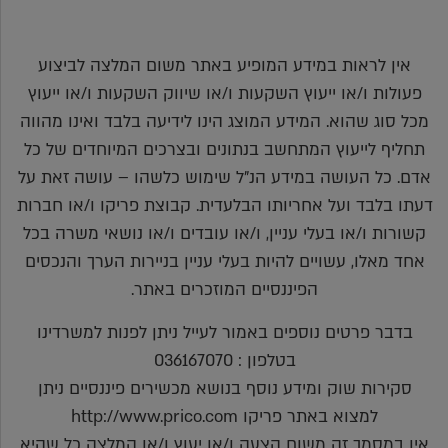
אין לראות במידע המופיע באתר משום המלצה לביצוע
פעולות ו/או ייעוץ השקעות ו/או שיווק השקעות ו/או ייעוץ
מכל סוג שהוא. המידע המוצג הינו לידיעה בלבד ואינו מהווה
תחליף לייעוץ המתחשב בנתונים ובצרכים המיוחדים של כל
אדם. כל העושה במידע הנ"ל שימוש כלשהו – עושה זאת על
דעתו בלבד ועל אחריותו הבלעדית. קבוצת פריקו ו/או חברות
קשורות ו/או בעלי עניין, ו/או עובדים ו/או נושאי משרה בכל
אחד מאלו, עשויים להיות בעלי עניין בניירות הערך והנכסים
הפיננסיים המוזכרים באתר.
בדבר פרטים נוספים באמור לעייל ניתן לפנות למשרדינו
בטלפון : 036167070
סקירות שוק ומידע נוסף בנושא מכשירים פיננסיים ניתן
למצוא באתר פריקו http://www.prico.com
אין במסמך זה משום הצעה ו/או יעוץ ו/או המלצה כל שהיא