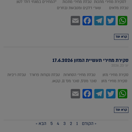
לסקירת מחירי מתכות טבלת מחירי מתכות *המחירים במונחי דולר לטון
טבלת מלאים שערי דלקים ומטבעות נבחרים
Facebook
Email
Telegram
WhatsApp
Twitter
קרא עוד
סקירת מחירי תעשיית המזון 17.6.2026
יוני 23, 2026
סקירת מחירי מזון טבלת מחירי הסחורות טבלת נקודות פרוורד טבלת ריביות
סקירת מחירי מזון סוכר מס'5, סוכר מס' 11, קקאו,
Facebook
Email
Telegram
WhatsApp
Twitter
קרא עוד
« הקודם
1
2
3
4
5
הבא »