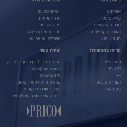
ניווט באתר
השירותים שלנו
אודותינו
יעוץ והשקעות
מידע פיננסי
חדר עסקאות
תכנים מקצועיים
ניהול סיכונים
מעורבות קהילתית
סקירות ומידע פיננסי
תנאי שימוש
השתלמויות וימי עיון
פריקו בתקשורת
יצירת קשר
כתבו עלינו
מגדלי ב.ס.ר. 2, בן גוריון 1, בניברק
סרטונים
info@prico.com
03-6167070
---
הצהרת נגישות
מנהלת פיתוח עסקי, פניות
מפת אתר
הציבור ושירות לקוחות:
רינת קהירי info@prico.com