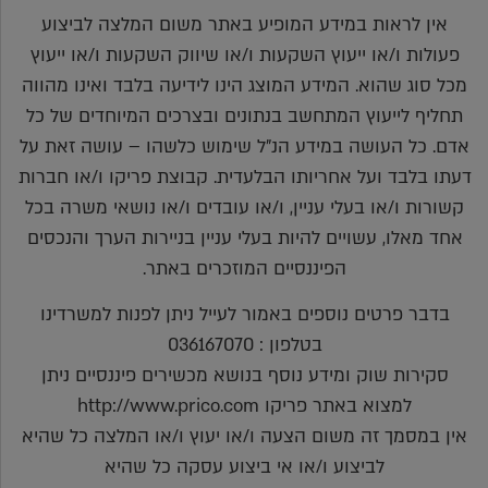
אין לראות במידע המופיע באתר משום המלצה לביצוע
פעולות ו/או ייעוץ השקעות ו/או שיווק השקעות ו/או ייעוץ
מכל סוג שהוא. המידע המוצג הינו לידיעה בלבד ואינו מהווה
תחליף לייעוץ המתחשב בנתונים ובצרכים המיוחדים של כל
אדם. כל העושה במידע הנ"ל שימוש כלשהו – עושה זאת על
דעתו בלבד ועל אחריותו הבלעדית. קבוצת פריקו ו/או חברות
קשורות ו/או בעלי עניין, ו/או עובדים ו/או נושאי משרה בכל
אחד מאלו, עשויים להיות בעלי עניין בניירות הערך והנכסים
הפיננסיים המוזכרים באתר.
בדבר פרטים נוספים באמור לעייל ניתן לפנות למשרדינו
בטלפון : 036167070
סקירות שוק ומידע נוסף בנושא מכשירים פיננסיים ניתן
למצוא באתר פריקו http://www.prico.com
אין במסמך זה משום הצעה ו/או יעוץ ו/או המלצה כל שהיא
לביצוע ו/או אי ביצוע עסקה כל שהיא