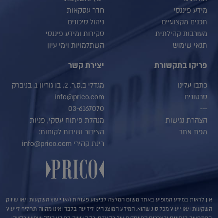
מידע פיננסי
חדר עסקאות
תכנים מקצועיים
ניהול סיכונים
מעורבות קהילתית
סקירות ומידע פיננסי
תנאי שימוש
השתלמויות וימי עיון
פריקו בתקשורת
יצירת קשר
כתבו עלינו
מגדלי ב.ס.ר. 2, בן גוריון 1, בניברק
סרטונים
info@prico.com
03-6167070
---
הצהרת נגישות
מנהלת פיתוח עסקי, פניות
מפת אתר
הציבור ושירות לקוחות:
רינת קהירי info@prico.com
אין לראות במידע המופיע באתר משום המלצה לביצוע פעולות ו/או ייעוץ השקעות ו/או שיווק
השקעות ו/או ייעוץ מכל סוג שהוא. המידע המוצג הינו לידיעה בלבד ואינו מהווה תחליף לייעוץ