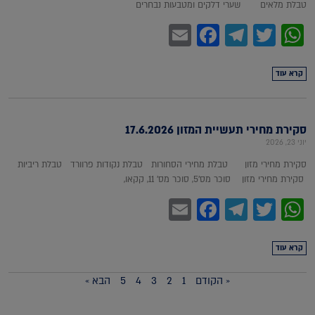
טבלת מלאים שערי דלקים ומטבעות נבחרים
Facebook
Email
Telegram
WhatsApp
Twitter
קרא עוד
סקירת מחירי תעשיית המזון 17.6.2026
יוני 23, 2026
סקירת מחירי מזון טבלת מחירי הסחורות טבלת נקודות פרוורד טבלת ריביות
סקירת מחירי מזון סוכר מס'5, סוכר מס' 11, קקאו,
Facebook
Email
Telegram
WhatsApp
Twitter
קרא עוד
« הקודם
1
2
3
4
5
הבא »