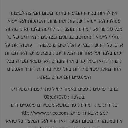
אין לראות במידע המופיע באתר משום המלצה לביצוע
פעולות ו/או ייעוץ השקעות ו/או שיווק השקעות ו/או ייעוץ
מכל סוג שהוא. המידע המוצג הינו לידיעה בלבד ואינו מהווה
תחליף לייעוץ המתחשב בנתונים ובצרכים המיוחדים של כל
אדם. כל העושה במידע הנ"ל שימוש כלשהו – עושה זאת על
דעתו בלבד ועל אחריותו הבלעדית. קבוצת פריקו ו/או חברות
קשורות ו/או בעלי עניין, ו/או עובדים ו/או נושאי משרה בכל
אחד מאלו, עשויים להיות בעלי עניין בניירות הערך והנכסים
הפיננסיים המוזכרים באתר.
בדבר פרטים נוספים באמור לעייל ניתן לפנות למשרדינו
בטלפון : 036167070
סקירות שוק ומידע נוסף בנושא מכשירים פיננסיים ניתן
למצוא באתר פריקו http://www.prico.com
אין במסמך זה משום הצעה ו/או יעוץ ו/או המלצה כל שהיא