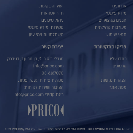
אודותינו
יעוץ והשקעות
מידע פיננסי
חדר עסקאות
תכנים מקצועיים
ניהול סיכונים
מעורבות קהילתית
סקירות ומידע פיננסי
תנאי שימוש
השתלמויות וימי עיון
פריקו בתקשורת
יצירת קשר
כתבו עלינו
מגדלי ב.ס.ר. 2, בן גוריון 1, בניברק
סרטונים
info@prico.com
03-6167070
---
הצהרת נגישות
מנהלת פיתוח עסקי, פניות
מפת אתר
הציבור ושירות לקוחות:
רינת קהירי info@prico.com
אין לראות במידע המופיע באתר משום המלצה לביצוע פעולות ו/או ייעוץ השקעות ו/או שיווק