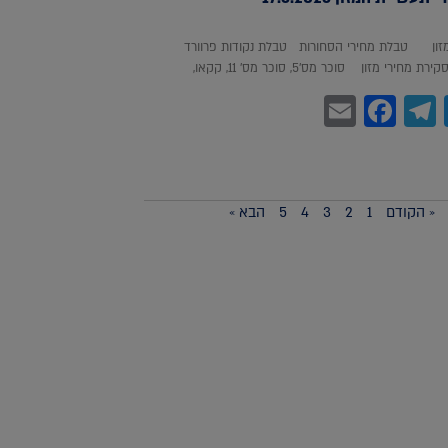
מזון טבלת מחירי הסחורות טבלת נקודות פרוורד
חירי מזון סוכר מס'5, סוכר מס' 11, קקאו,
Facebook
Email
Telegram
WhatsA
Twitter
« הקודם
1
2
3
4
5
הבא »