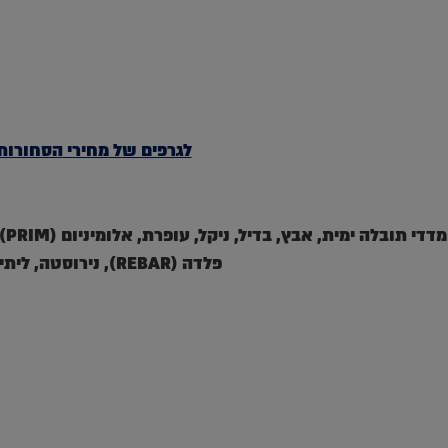
לגרפים של
מחירי
הסחורות
פלדה (REBAR), נירוסטה, ליתיום ודלק גולמי