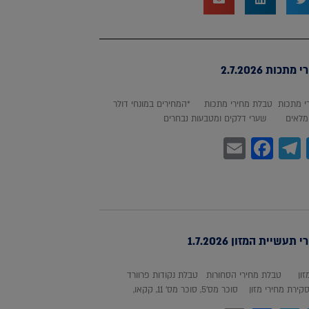
כות 2.7.2026
 מתכות טבלת מחירי מתכות *המחירים במונחי דולר
לאים שערי דלקים ומטבעות נבחרים
Facebook
Email
Telegram
WhatsA
Twitter
עשיית המזון 1.7.2026
מזון טבלת מחירי הסחורות טבלת נקודות פרוורד
חירי מזון סוכר מס'5, סוכר מס' 11, קקאו,