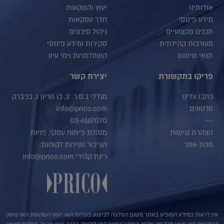
אודותינו
יעוץ והשקעות
מידע פיננסי
חדר עסקאות
תכנים מקצועיים
ניהול סיכונים
מעורבות קהילתית
סקירות ומידע פיננסי
תנאי שימוש
השתלמויות וימי עיון
פריקו בתקשורת
יצירת קשר
כתבו עלינו
מגדלי ב.ס.ר. 2, בן גוריון 1, בניברק
סרטונים
info@prico.com
03-6167070
---
הצהרת נגישות
מנהלת פיתוח עסקי, פניות
מפת אתר
הציבור ושירות לקוחות:
רינת קהירי info@prico.com
אין לראות במידע המופיע באתר משום המלצה לביצוע פעולות ו/או ייעוץ השקעות ו/או שיווק