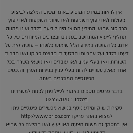
אין לראות במידע המופיע באתר משום המלצה לביצוע
פעולות ו/או ייעוץ השקעות ו/או שיווק השקעות ו/או ייעוץ
מכל סוג שהוא. המידע המוצג הינו לידיעה בלבד ואינו מהווה
תחליף לייעוץ המתחשב בנתונים ובצרכים המיוחדים של כל
אדם. כל העושה במידע הנ"ל שימוש כלשהו – עושה זאת על
דעתו בלבד ועל אחריותו הבלעדית. קבוצת פריקו ו/או חברות
קשורות ו/או בעלי עניין, ו/או עובדים ו/או נושאי משרה בכל
אחד מאלו, עשויים להיות בעלי עניין בניירות הערך והנכסים
הפיננסיים המוזכרים באתר.
בדבר פרטים נוספים באמור לעייל ניתן לפנות למשרדינו
בטלפון : 036167070
סקירות שוק ומידע נוסף בנושא מכשירים פיננסיים ניתן
למצוא באתר פריקו http://www.prico.com
אין במסמך זה משום הצעה ו/או יעוץ ו/או המלצה כל שהיא
לביצוע ו/או אי ביצוע עסקה כל שהיא