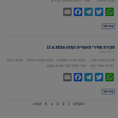
טבלת מלאים שערי דלקים ומטבעות נבחרים
Facebook
Email
Telegram
WhatsApp
Twitter
קרא עוד
סקירת מחירי תעשיית המזון 17.6.2026
יוני 23, 2026
סקירת מחירי מזון טבלת מחירי הסחורות טבלת נקודות פרוורד טבלת ריביות
סקירת מחירי מזון סוכר מס'5, סוכר מס' 11, קקאו,
Facebook
Email
Telegram
WhatsApp
Twitter
קרא עוד
« הקודם
1
2
3
4
5
הבא »