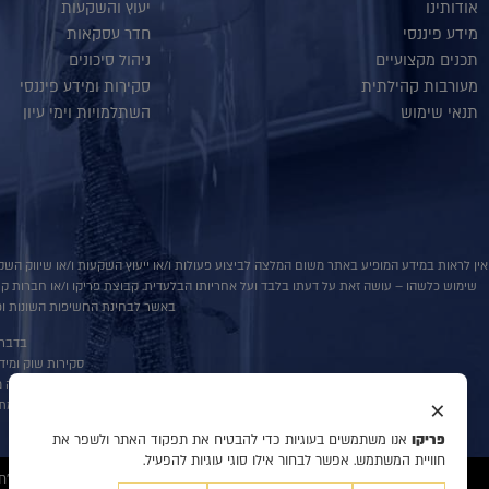
אודותינו
יעוץ והשקעות
מידע פיננסי
חדר עסקאות
תכנים מקצועיים
ניהול סיכונים
מעורבות קהילתית
סקירות ומידע פיננסי
תנאי שימוש
השתלמויות וימי עיון
אין לראות במידע המופיע באתר משום המלצה לביצוע פעולות ו/או ייעוץ השקעות ו/או שיווק השקע
שימוש כלשהו – עושה זאת על דעתו בלבד ועל אחריותו הבלעדית. קבוצת פריקו ו/או חברות קשורו
באשר לבחינת החשיפות השונות וכן
בדבר פ
סקירות שוק ומידע נוס
אין במסמך זה מ
×
למתע
פריקו
אנו משתמשים בעוגיות כדי להבטיח את תפקוד האתר ולשפר את
חוויית המשתמש. אפשר לבחור אילו סוגי עוגיות להפעיל.
© 2020 כל הזכויות שמורות לפריקו מט"ח, ניהול סיכונים, ייעוץ והשקעות, המידע דלעיל מיועד לעיונו ולשמושו הבלעדי של המנוי אין למוסרו לאחר ו/או להעתיקו בכל דרך שהיא.