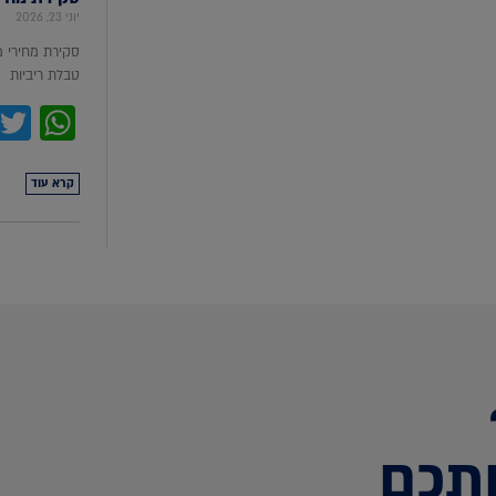
יוני 23, 2026
סקירת מחירי 
טבלת ריביות סקירת מ
pp
קרא עוד
תכם