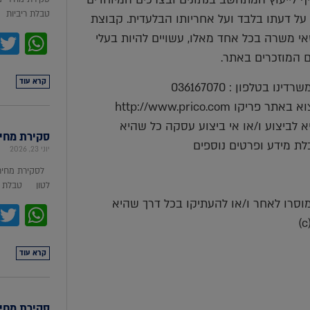
טבלת ריביות סקירת מ
על דעתו בלבד ועל אחריותו הבלעדית. קבוצת
pp
ושאי משרה בכל אחד מאלו, עשויים להיות בעלי
ים המוזכרים באתר.
קרא עוד
בטלפון : 036167070
http://www.prico.co
 לביצוע ו/או אי ביצוע עסקה כל שהיא
סקירת מחירי מת
לת מידע ופרטים נוספים
יוני 23, 2026
לסקירת מחירי
לטון טבלת מ
למוסרו לאחר ו/או להעתיקו בכל דרך שהיא
pp
קרא עוד
סקירת מחירי ת