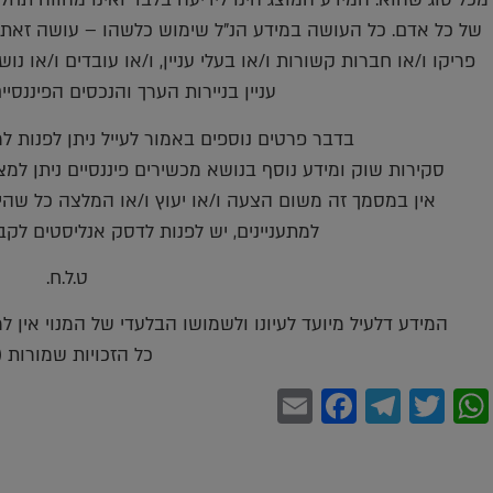
של כל אדם. כל העושה במידע הנ"ל שימוש כלשהו – עושה זאת 
פריקו ו/או חברות קשורות ו/או בעלי עניין, ו/או עובדים ו/או נ
עניין בניירות הערך והנכסים הפיננסי
בדבר פרטים נוספים באמור לעייל ניתן לפנות למשרדינו 
סקירות שוק ומידע נוסף בנושא מכשירים פיננסיים ניתן למצוא באתר פריקו m
אין במסמך זה משום הצעה ו/או יעוץ ו/או המלצה כל שהיא
למתעניינים, יש לפנות לדסק אנליסטים לקב
ט.ל.ח.
המידע דלעיל מיועד לעיונו ולשמושו הבלעדי של המנוי אין 
כל הזכויות שמורות (c)
Facebook
Email
Telegram
WhatsApp
Twitter