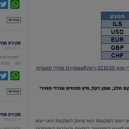
pp
קרא עוד
סקירת מחירי מת
יוני 28, 2026
לסקירת מחירי
לטון טבלת מ
https://prico.co.il/wp-content/uploads/2025/10/סקירת-מחירי-מזון-22.10.25-רינת.pdfסקירת מחירי תעשיית
pp
טה, סויה, אבקת חלב, שמן דקל, מיץ תפוזים ומדדי מחירי
קרא עוד
סקירת מחירי ת
ייעוץ השקעות ו/או שיווק השקעות ו/או ייעוץ
יוני 24, 2026
יף לייעוץ המתחשב בנתונים ובצרכים המיוחדים
סקירת מחירי 