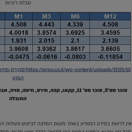
טבלת ריביות
המזון
סוכר מס'5, סוכר מס' 11, קקאו, קפה, תירס, חי
התובלה
אין לראות במידע המופיע באתר משום המלצה לביצוע פעולות ו/או 
מכל סוג שהוא. המידע המוצג הינו לידיעה בלבד ואינו מהווה תחל