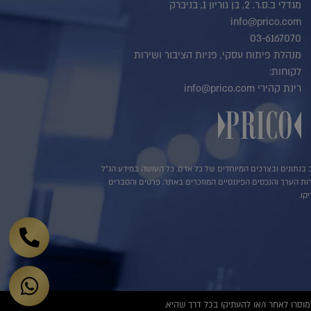
מגדלי ב.ס.ר. 2, בן גוריון 1, בניברק
info@prico.com
03-6167070
מנהלת פיתוח עסקי, פניות הציבור ושירות
לקוחות:
רינת קהירי info@prico.com
שב בנתונים ובצרכים המיוחדים של כל אדם. כל העושה במידע הנ"ל
ירות הערך והנכסים הפיננסיים המוזכרים באתר. פרטים והסברים
קו.