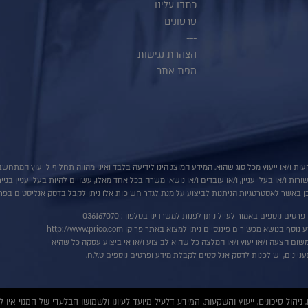
כתבו עלינו
סרטונים
---
הצהרת נגישות
מפת אתר
ות ו/או ייעוץ מכל סוג שהוא. המידע המוצג הינו לידיעה בלבד ואינו מהווה תחליף לייעוץ המתח
ת ו/או בעלי עניין, ו/או עובדים ו/או נושאי משרה בכל אחד מאלו, עשויים להיות בעלי עניין בני
 באשר לאסטרטגיות הניתנות לביצוע על מנת לגדר חשיפות אלו ניתן לקבל בדסק אנליסטים בפרי
רטים נוספים באמור לעייל ניתן לפנות למשרדינו בטלפון : 036167070
ף בנושא מכשירים פיננסיים ניתן למצוא באתר פריקו http://www.prico.com
שום הצעה ו/או יעוץ ו/או המלצה כל שהיא לביצוע ו/או אי ביצוע עסקה כל שהיא
ניינים, יש לפנות לדסק אנליסטים לקבלת מידע ופרטים נוספים ט.ל.ח.