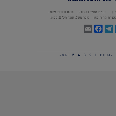
מזון טבלת מחירי הסחורות טבלת נקודות פרוורד
חירי מזון סוכר מס'5, סוכר מס' 11, קקאו,
Facebook
Email
Telegram
WhatsA
Twitter
« הקודם
1
2
3
4
5
הבא »