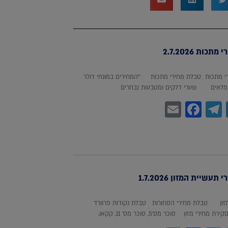
כות 2.7.2026
 מתכות טבלת מחירי מתכות *המחירים במונחי דולר
לאים שערי דלקים ומטבעות נבחרים
Facebook
Email
Telegram
WhatsA
Twitter
עשיית המזון 1.7.2026
מזון טבלת מחירי הסחורות טבלת נקודות פרוורד
חירי מזון סוכר מס'5, סוכר מס' 11, קקאו,