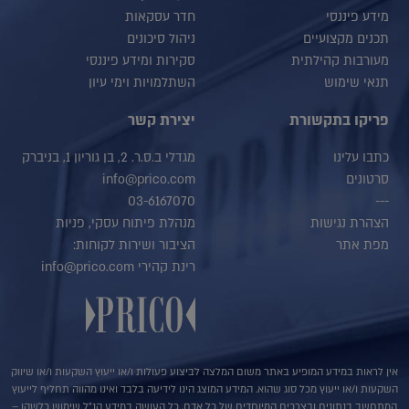
מידע פיננסי
חדר עסקאות
תכנים מקצועיים
ניהול סיכונים
מעורבות קהילתית
סקירות ומידע פיננסי
תנאי שימוש
השתלמויות וימי עיון
פריקו בתקשורת
יצירת קשר
כתבו עלינו
מגדלי ב.ס.ר. 2, בן גוריון 1, בניברק
סרטונים
info@prico.com
03-6167070
---
הצהרת נגישות
מנהלת פיתוח עסקי, פניות
מפת אתר
הציבור ושירות לקוחות:
רינת קהירי info@prico.com
אין לראות במידע המופיע באתר משום המלצה לביצוע פעולות ו/או ייעוץ השקעות ו/או שיווק
השקעות ו/או ייעוץ מכל סוג שהוא. המידע המוצג הינו לידיעה בלבד ואינו מהווה תחליף לייעוץ
המתחשב בנתונים ובצרכים המיוחדים של כל אדם. כל העושה במידע הנ"ל שימוש כלשהו –