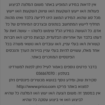
אין לראות במידע המופיע באתר משום המלצה לביצוע
פעולות ו/או ייעוץ השקעות ו/או שיווק השקעות ו/או ייעוץ
מכל סוג שהוא. המידע המוצג הינו לידיעה בלבד ואינו מהווה
תחליף לייעוץ המתחשב בנתונים ובצרכים המיוחדים של כל
אדם. כל העושה במידע הנ"ל שימוש כלשהו – עושה זאת על
דעתו בלבד ועל אחריותו הבלעדית. קבוצת פריקו ו/או חברות
קשורות ו/או בעלי עניין, ו/או עובדים ו/או נושאי משרה בכל
אחד מאלו, עשויים להיות בעלי עניין בניירות הערך והנכסים
הפיננסיים המוזכרים באתר.
בדבר פרטים נוספים באמור לעייל ניתן לפנות למשרדינו
בטלפון : 036167070
סקירות שוק ומידע נוסף בנושא מכשירים פיננסיים ניתן
למצוא באתר פריקו http://www.prico.com
אין במסמך זה משום הצעה ו/או יעוץ ו/או המלצה כל שהיא
לביצוע ו/או אי ביצוע עסקה כל שהיא