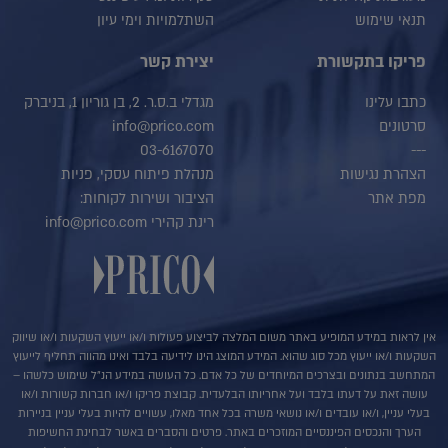
תנאי שימוש
השתלמויות וימי עיון
פריקו בתקשורת
יצירת קשר
כתבו עלינו
מגדלי ב.ס.ר. 2, בן גוריון 1, בניברק
סרטונים
info@prico.com
03-6167070
---
הצהרת נגישות
מנהלת פיתוח עסקי, פניות
מפת אתר
הציבור ושירות לקוחות:
רינת קהירי info@prico.com
אין לראות במידע המופיע באתר משום המלצה לביצוע פעולות ו/או ייעוץ השקעות ו/או שיווק
השקעות ו/או ייעוץ מכל סוג שהוא. המידע המוצג הינו לידיעה בלבד ואינו מהווה תחליף לייעוץ
המתחשב בנתונים ובצרכים המיוחדים של כל אדם. כל העושה במידע הנ"ל שימוש כלשהו –
עושה זאת על דעתו בלבד ועל אחריותו הבלעדית. קבוצת פריקו ו/או חברות קשורות ו/או
בעלי עניין, ו/או עובדים ו/או נושאי משרה בכל אחד מאלו, עשויים להיות בעלי עניין בניירות
הערך והנכסים הפיננסיים המוזכרים באתר. פרטים והסברים באשר לבחינת החשיפות