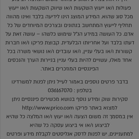
פעולות ו/או ייעוץ השקעות ו/או שיווק השקעות ו/או ייעוץ
מכל סוג שהוא. המידע המוצג הינו לידיעה בלבד ואינו מהווה
תחליף לייעוץ המתחשב בנתונים ובצרכים המיוחדים של כל
אדם. כל העושה במידע הנ"ל שימוש כלשהו – עושה זאת על
דעתו בלבד ועל אחריותו הבלעדית. קבוצת פריקו ו/או חברות
קשורות ו/או בעלי עניין, ו/או עובדים ו/או נושאי משרה בכל
אחד מאלו, עשויים להיות בעלי עניין בניירות הערך והנכסים
הפיננסיים המוזכרים באתר.
בדבר פרטים נוספים באמור לעייל ניתן לפנות למשרדינו
בטלפון : 036167070
סקירות שוק ומידע נוסף בנושא מכשירים פיננסיים ניתן
למצוא באתר פריקו http://www.prico.com
אין במסמך זה משום הצעה ו/או יעוץ ו/או המלצה כל שהיא
לביצוע ו/או אי ביצוע עסקה כל שהיא
למתעניינים, יש לפנות לדסק אנליסטים לקבלת מידע ופרטים