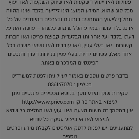
פעולות ו/או ייעוץ השקעות ו/או שיווק השקעות ו/או ייעוץ
מכל סוג שהוא. המידע המוצג הינו לידיעה בלבד ואינו מהווה
תחליף לייעוץ המתחשב בנתונים ובצרכים המיוחדים של כל
אדם. כל העושה במידע הנ"ל שימוש כלשהו – עושה זאת על
דעתו בלבד ועל אחריותו הבלעדית. קבוצת פריקו ו/או חברות
קשורות ו/או בעלי עניין, ו/או עובדים ו/או נושאי משרה בכל
אחד מאלו, עשויים להיות בעלי עניין בניירות הערך והנכסים
הפיננסיים המוזכרים באתר.
בדבר פרטים נוספים באמור לעייל ניתן לפנות למשרדינו
בטלפון : 036167070
סקירות שוק ומידע נוסף בנושא מכשירים פיננסיים ניתן
למצוא באתר פריקו http://www.prico.com
אין במסמך זה משום הצעה ו/או יעוץ ו/או המלצה כל שהיא
לביצוע ו/או אי ביצוע עסקה כל שהיא
למתעניינים, יש לפנות לדסק אנליסטים לקבלת מידע ופרטים
נוספים