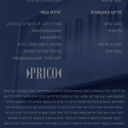
תנאי שימוש
השתלמויות וימי עיון
פריקו בתקשורת
יצירת קשר
כתבו עלינו
מגדלי ב.ס.ר. 2, בן גוריון 1, בניברק
סרטונים
info@prico.com
03-6167070
---
הצהרת נגישות
מנהלת פיתוח עסקי, פניות
מפת אתר
הציבור ושירות לקוחות:
רינת קהירי info@prico.com
אין לראות במידע המופיע באתר משום המלצה לביצוע פעולות ו/או ייעוץ השקעות ו/או שיווק
השקעות ו/או ייעוץ מכל סוג שהוא. המידע המוצג הינו לידיעה בלבד ואינו מהווה תחליף לייעוץ
המתחשב בנתונים ובצרכים המיוחדים של כל אדם. כל העושה במידע הנ"ל שימוש כלשהו –
עושה זאת על דעתו בלבד ועל אחריותו הבלעדית. קבוצת פריקו ו/או חברות קשורות ו/או
בעלי עניין, ו/או עובדים ו/או נושאי משרה בכל אחד מאלו, עשויים להיות בעלי עניין בניירות
הערך והנכסים הפיננסיים המוזכרים באתר. פרטים והסברים באשר לבחינת החשיפות
השונות וכן באשר לאסטרטגיות הניתנות לביצוע על מנת לגדר חשיפות אלו ניתן לקבל בדסק