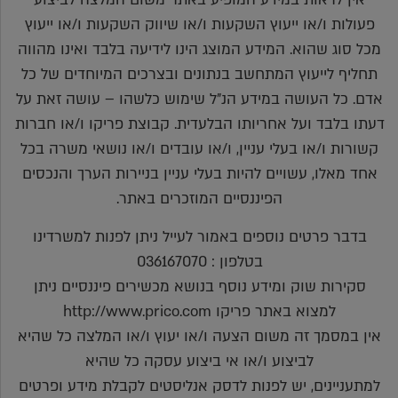
פעולות ו/או ייעוץ השקעות ו/או שיווק השקעות ו/או ייעוץ
מכל סוג שהוא. המידע המוצג הינו לידיעה בלבד ואינו מהווה
תחליף לייעוץ המתחשב בנתונים ובצרכים המיוחדים של כל
אדם. כל העושה במידע הנ"ל שימוש כלשהו – עושה זאת על
דעתו בלבד ועל אחריותו הבלעדית. קבוצת פריקו ו/או חברות
קשורות ו/או בעלי עניין, ו/או עובדים ו/או נושאי משרה בכל
אחד מאלו, עשויים להיות בעלי עניין בניירות הערך והנכסים
הפיננסיים המוזכרים באתר.
בדבר פרטים נוספים באמור לעייל ניתן לפנות למשרדינו
בטלפון : 036167070
סקירות שוק ומידע נוסף בנושא מכשירים פיננסיים ניתן
למצוא באתר פריקו http://www.prico.com
אין במסמך זה משום הצעה ו/או יעוץ ו/או המלצה כל שהיא
לביצוע ו/או אי ביצוע עסקה כל שהיא
למתעניינים, יש לפנות לדסק אנליסטים לקבלת מידע ופרטים