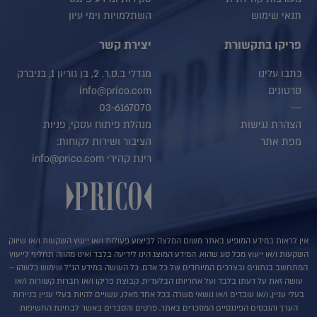
תנאי שימוש
השתלמויות וימי עיון
פריקו בתקשורת
יצירת קשר
כתבו עלינו
מגדלי ב.ס.ר. 2, בן גוריון 1, בניברק
סרטונים
info@prico.com
03-6167070
---
הצהרת נגישות
מנהלת פיתוח עסקי, פניות
מפת אתר
הציבור ושירות לקוחות:
רינת קהירי info@prico.com
אין לראות במידע המופיע באתר משום המלצה לביצוע פעולות ו/או ייעוץ השקעות ו/או שיווק
השקעות ו/או ייעוץ מכל סוג שהוא. המידע המוצג הינו לידיעה בלבד ואינו מהווה תחליף לייעוץ
המתחשב בנתונים ובצרכים המיוחדים של כל אדם. כל העושה במידע הנ"ל שימוש כלשהו –
עושה זאת על דעתו בלבד ועל אחריותו הבלעדית. קבוצת פריקו ו/או חברות קשורות ו/או
בעלי עניין, ו/או עובדים ו/או נושאי משרה בכל אחד מאלו, עשויים להיות בעלי עניין בניירות
הערך והנכסים הפיננסיים המוזכרים באתר. פרטים והסברים באשר לבחינת החשיפות