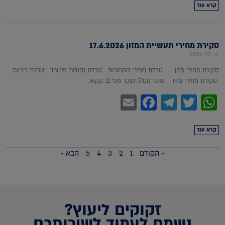
קרא עוד
סקירת מחירי תעשיית המזון 17.6.2026
יוני 23, 2026
סקירת מחירי מזון טבלת מחירי הסחורות טבלת נקודות פרוורד טבלת ריביות
סקירת מחירי מזון סוכר מס'5, סוכר מס' 11, קקאו,
Facebook
Email
Telegram
WhatsApp
Twitter
קרא עוד
« הקודם
1
2
3
4
5
הבא »
זקוקים ליעוץ?
נשמח לעמוד לשירותכם