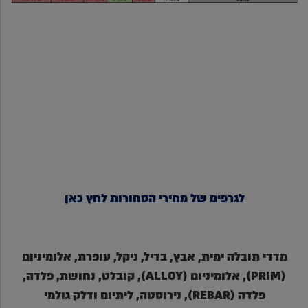
לגרפים של
מחירי
הסחורות
לחץ כאן
מדדי תובלה ימית, אבץ, בדיל, ניקל, עופרת, אלומיניום
(PRIM), אלומיניום (ALLOY), קובלט, נחושת, פלדה,
פלדה (REBAR), נירוסטה, ליתיום ודלק גולמי