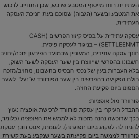
העתידית רווח מייסוף המטבע שרכש, שכן התחייב לרכוש
את המטבע ובשער (הגבוה) שסוכם בעת חניכת העסקה
העתידית.
עסקה עתידית על בסיס קיזוז הפרשים (CASH
SETTLEENMT) – בניגוד לעסקה פיסית.
חונך עסקה עתידית, המעוניין שבמועד הפירעון יזוכה/יחויב
חשבונו בהפרשי שייווצרו בין שער העסקה לשער השוק,
בלא העברות בעין של נכסי הבסיס בחשבונו, מחויב/מזכה
בולם הפקיעה בהפרשים בין שער הפורוורד ש”נעל" לשער
הספוט ביום פקיעת החוזה.
פורוורד מול אופציות:
ההבדל העיקרי בין עסקת פורוורד לרכישת אופציה נעוץ
בכך שרוכשה נהנה מזכות לא לממש את האופציה (כלומר,
להניח לה לפקוע ביום תפוגתה). לעומתו, אנוס חונך עסקת
פורוורד לממשה ביום פקיעתה בשער שנקבע בעת קשירת