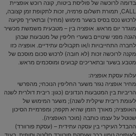
בדומה לרוכשה של פוליסת ביטוח, קונה רוכש אופציית
CALL, תמורת תשלום פרמיה, זכות לתקופת זמן קצובה,
לרכוש נכס בסיס בשער מימוש (מחיר) ובתאריך פקיעה
מוגדר יום מראש. אופציה בין – מטבעית משמשת מכשיר
הגנה מפני שינויים בשערי חליפין של מטבעות שבהן
לחברה התחייבויות ו/או תקבולים עתידיים. אופציה כזו
מקנה לרוכשה זכות (לא חובה) לרכוש סכום מוסכם של
מטבע בשער ובתאריכים קבועים ומוסכמים מראש.
עלות עסקת אופציה:
מחיר אופציה נגזר משער החליפין הנוכחי; מהפרשי
הריביות בין המטבעות הנדונים (כגון: ריבית דולרית לשנה
לעומת ריבית שיקלית לשנה); משער המימוש של
האופציה; מאורך הזמן שהיא תקפה; ומפרמיית הסיכון
שנוטל על עצמו כותבה (מוכר האופציה).
ההבדל העיקרי בין עסקה עתידית – (עסקת פורוורד)
לאופציה טמון בכך שעסקת פורוורד חלוטה וסופית, בעוד