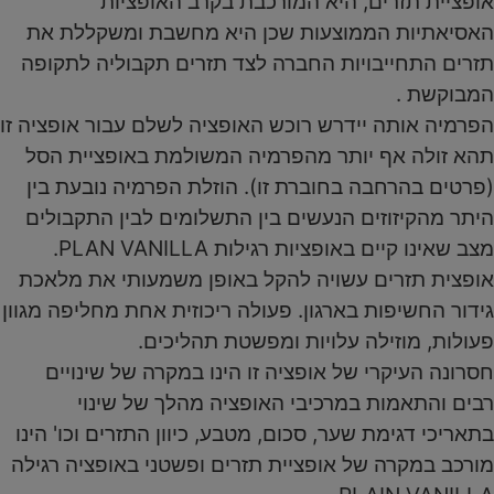
אופציית תזרים, היא המורכבת בקרב האופציות
האסיאתיות הממוצעות שכן היא מחשבת ומשקללת את
תזרים התחייבויות החברה לצד תזרים תקבוליה לתקופה
המבוקשת .
הפרמיה אותה יידרש רוכש האופציה לשלם עבור אופציה זו
תהא זולה אף יותר מהפרמיה המשולמת באופציית הסל
(פרטים בהרחבה בחוברת זו). הוזלת הפרמיה נובעת בין
היתר מהקיזוזים הנעשים בין התשלומים לבין התקבולים
מצב שאינו קיים באופציות רגילות PLAN VANILLA.
אופצית תזרים עשויה להקל באופן משמעותי את מלאכת
גידור החשיפות בארגון. פעולה ריכוזית אחת מחליפה מגוון
פעולות, מוזילה עלויות ומפשטת תהליכים.
חסרונה העיקרי של אופציה זו הינו במקרה של שינויים
רבים והתאמות במרכיבי האופציה מהלך של שינוי
בתאריכי דגימת שער, סכום, מטבע, כיוון התזרים וכו' הינו
מורכב במקרה של אופציית תזרים ופשטני באופציה רגילה