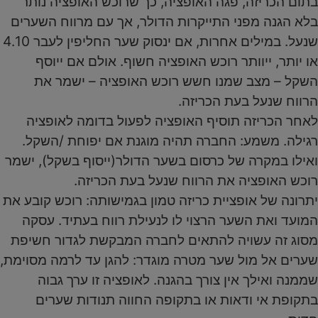
בתום הכריזה, פגה האופציה, כך שרוכש האופציה נותר
בלא הגנה מפני התייקרות הדולר, אך עם מרווח השערים
שנעל. במילים אחרות, אם ינסוק שער החליפין לעבר 4.10
או יותר, ייוותר רוכש האופציה חשוף. אולם אם ייוסף
השקל – מצב שמנו חשש רוכש האופציה – ישמר את
הרווח שנעל בעת הכריזה.
לאחר הכריזה תוסיף האופציה לפעול בדומה לאופציה
רגילה. משמע: החברה תהיה מוגנת אם יפוחת /השקל.
ואילו במקרה של כרסום בשער הדולר(ייסוף בשקל), ישמר
רוכש האופציה את הרווח שנעל בעת הכריזה.
יתרונה של אופציית כריזה טמון בגמישותה: רוכש קובע את
המועד ואת השער הרצוי לו לנעילת רווח בעתיד. עסקה
מסוג זה עשויה להתאים לחברה המבקשת לגדור חשיפת
שערים אל מול שער מטרה מוגדר: להגן עד לרמה מסוימת,
שממנה ואילך אין צורך בהגנה. לאופציה זו ערך גבוה
בתקופת אי ודאות או בתקופה החווה תנודות שערים