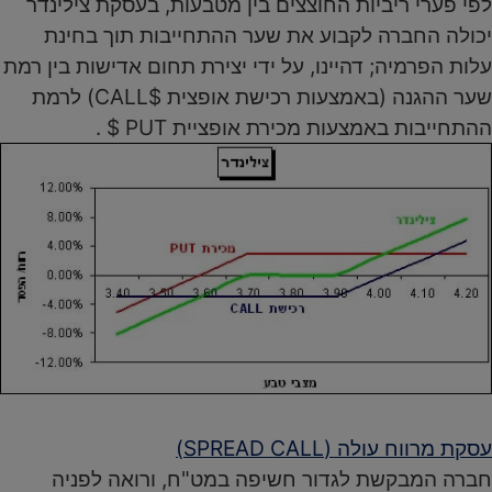
לפי פערי ריביות החוצצים בין מטבעות, בעסקת צילינדר
יכולה החברה לקבוע את שער ההתחייבות תוך בחינת
עלות הפרמיה; דהיינו, על ידי יצירת תחום אדישות בין רמת
שער ההגנה (באמצעות רכישת אופצית $CALL) לרמת
ההתחייבות באמצעות מכירת אופציית PUT $ .
עסקת מרווח עולה (SPREAD CALL)
חברה המבקשת לגדור חשיפה במט"ח, ורואה לפניה