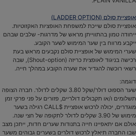
PLAIN VANILLA.
אופציית סולם (LADDER OPTION)
אופציית סולם שייכת למשפחת האופציות האקזוטיות.
ייחודה טמון בהתווייתן מראש של מדרגות- שלבים שבהם
ייקבע מרווח בין שער המימוש לשער הקובע.
שערי המימוש של אופציית סולם נקבעים מראש בעת
רכישה בניגוד לאופצית כריזה (Shout-option), שבה
רשאי רוכשה להגדיר את שערה הקובע במהלך חייה.
דוגמה:
שער הספוט דולר/שקל 3.80 שקלים לדולר. חברה הצופה
תשלומים ו/או תקבולים דולריים, פזורים על פני פרקי זמן
מוגדרים, יכולה לרכוש אופציית $CALL רגילה בשער
מימוש של 3.90 שקלים לדולר לתקופה של חצי שנה.
אולם אם יתאפיינו חייה בתנודות שערים חדות, ייתכן מצב
שבו החברה תיאלץ לרכוש דולרים בשערים גבוהים משער