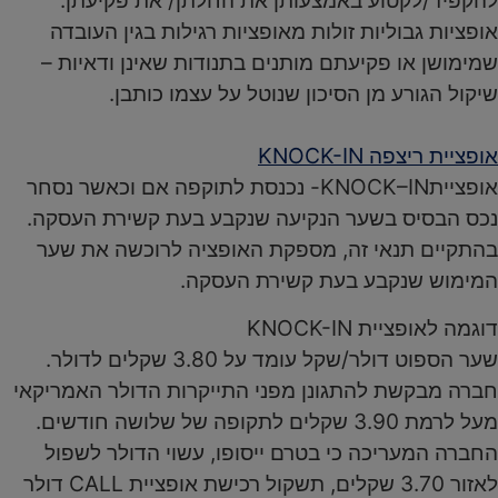
להקפיד/לקטוע באמצעותן את החלתן/ את פקיעתן.
אופציות גבוליות זולות מאופציות רגילות בגין העובדה
שמימושן או פקיעתם מותנים בתנודות שאינן ודאיות –
שיקול הגורע מן הסיכון שנוטל על עצמו כותבן.
אופציית ריצפה KNOCK-IN
אופצייתKNOCK–IN- נכנסת לתוקפה אם וכאשר נסחר
נכס הבסיס בשער הנקיעה שנקבע בעת קשירת העסקה.
בהתקיים תנאי זה, מספקת האופציה לרוכשה את שער
המימוש שנקבע בעת קשירת העסקה.
דוגמה לאופציית KNOCK-IN
שער הספוט דולר/שקל עומד על 3.80 שקלים לדולר.
חברה מבקשת להתגונן מפני התייקרות הדולר האמריקאי
מעל לרמת 3.90 שקלים לתקופה של שלושה חודשים.
החברה המעריכה כי בטרם ייסופו, עשוי הדולר לשפול
לאזור 3.70 שקלים, תשקול רכישת אופציית CALL דולר