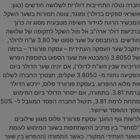
חברה נטלה התחייבות דולרית לשלושה חודשים (כגון:
אשראי ספקים בדולר) ומנגד, צופה תמורות בשער השקל.
המכשיר הרווח לגידור חשיפה מטבעית מסוג זה כרוך
ברכישת דולר ארה"ב אל מול השקל לתקופה של שלושה
חודשים. בהתבסס על שער ספוט של 3.80 ש"ח לדולר,
יתקבל שער העסקה העתידית – עסקת פורוורד – ברמה
של 3.8050 (המבטא את שער הספוט בתוספת הפרש
הריביות שבין הש"ח לדולר), אם יהיה שער הדולר ביום
הפקיעה נחות מ- 3.8050 שקלים, תצטרך החברה לשלם
את מלוא ההפרש. בעסקת פורוורד פלוס, יירכש הדולר
ברמת 3.81. בתמורה, אם ייסחר הדולר ביום המימוש
מתחת לרמת 3.81, תיטול החברה הפסד המוגבל ל- 50%
מסך ההפסד שייווצר.
לרשות גוף החונך עסקת פורוורד פלוס מגוון שילובים
"לסחור" בין מרכיב ההשתתפות בשער המימוש לעומת
השער העתידי המקורי. כאשר התמורה (ההפרש בין שער