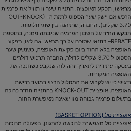
יפחת הדולר מתחת לרמת 3.70 שקלים (רף שיש להגדיר
מראש), תפקע האופציה. התניית שער זו תוזיל את פרמיית
הרכש אם יישק שער הספוט לרמת ה- OUT-KNOCK)
3.70 שקלים). החברה, שתיהנה בין שתי חלופות.
תבקש החזר על חשבון הפרמיה שנגבתה ממנה, בתוספת
REBATE– בתנאי שסוכם על כך מראש. אם לאו, תפקע
האופציה בלא החזר ביום פקיעת האופציה, כשנשק שער
הספוט ל 3.70 שקלים לדולר, החברה תרכוש דולרים
בעסקה עתידית לתאריך זהה לזה שנקבע כשחנכה את
האופציה המקורית.
נדגיש כי יש לקבוע את המסלול הרצוי במועד רכישת
האופציה. אופציית KNOCK-OUT בהתניית החזר כרוכה
בתשלום פרמיה גבוהה מזו שאינה מאפשרת החזר.
אופציית סל (BASKET OPTION)
אופציית סל מאפשרת לרוכשה להתגונן, בפעולה מרוכזת