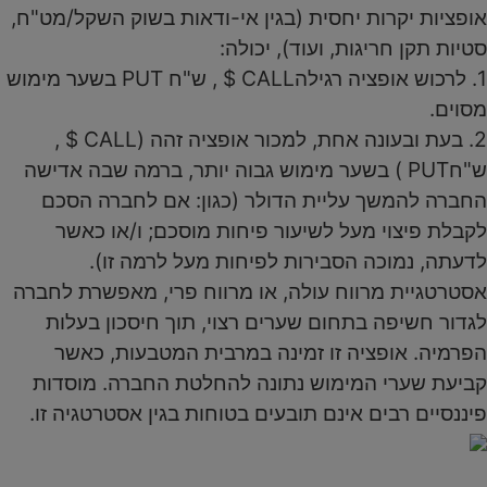
אופציות יקרות יחסית (בגין אי-ודאות בשוק השקל/מט"ח,
סטיות תקן חריגות, ועוד), יכולה:
1. לרכוש אופציה רגילהCALL $ , ש"ח PUT בשער מימוש
מסוים.
2. בעת ובעונה אחת, למכור אופציה זהה (CALL $ ,
ש"חPUT ) בשער מימוש גבוה יותר, ברמה שבה אדישה
החברה להמשך עליית הדולר (כגון: אם לחברה הסכם
לקבלת פיצוי מעל לשיעור פיחות מוסכם; ו/או כאשר
לדעתה, נמוכה הסבירות לפיחות מעל לרמה זו).
אסטרטגיית מרווח עולה, או מרווח פרי, מאפשרת לחברה
לגדור חשיפה בתחום שערים רצוי, תוך חיסכון בעלות
הפרמיה. אופציה זו זמינה במרבית המטבעות, כאשר
קביעת שערי המימוש נתונה להחלטת החברה. מוסדות
פיננסיים רבים אינם תובעים בטוחות בגין אסטרטגיה זו.