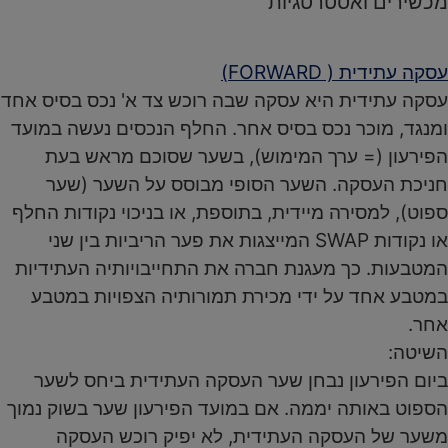
מכשירים ואסטרטגיות
עסקה עתידית ( FORWARD)
עסקה עתידית היא עסקה שבה רוכש צד א' נכס בסיס אחד
ומנגד, מוכר נכס בסיס אחר. החלף הנכסים נעשה במועד
הפירעון (= ערך המימוש), בשער שסוכם מראש בעת
חניכת העסקה. השער הסופי מבוסס על השער (שער
ספוט), למסירה מיידית, בתוספת, או בניכוי נקודות החלף
או נקודות SWAP המייצגות את פער הריביות בין שני
המטבעות. כך מעגנת חברה את התחייבויותיה העתידיות
במטבע אחד על ידי מכירת תמורותיה הצפויות במטבע
אחר.
השיטה:
ביום הפירעון נבחן שער העסקה העתידית ביחס לשער
הספוט באותה יממה. אם במועד הפירעון שער בשוק נמוך
משער של העסקה העתידית, לא יפיק רוכש העסקה