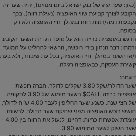
(כגון: שער יציג של בנק ישראל ביום מסוים), יהיה שער זה
הקובע לצורך קביעת שווי האופציה (נעילת רווח). בכך
נקבעות רמה/רמות רווח במהלך חיי האופציה ולא רק
בסופה.
הדגש באופציית כריזה הוא על מועד הגדרת השער הקובע
ורמתו: דבר הנתון בידי רוכשה, הרשאי להחליט על המועד
ו/או השער במהלך חיי האופציה, בכל עת שיבחר, ולא בעת
קשירת העסקה, כבאופציה רגילה.
דוגמה:
שער הדולר/שקל 3.80 שקלים לדולר. חברה רוכשת
אופציית כריזה CALL$ בשער מימוש של 3.90 לתקופה
של חצי שנה. כשנע שער החליפין לעבר 4.00 ש"ח לדולר,
חושש רוכש האופציה מפני שחיקת שער הדולר. לרשותו
עומדת אפשרות כריזה: דהיינו, לנעול את הרווח בין 4.00 -
שער השוק לשער המימוש 3.90.