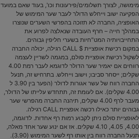
מימושה, לצורך תשלומים/פירעונות וכו', בעוד שאם במועד
הפקיעה ישוב וייחלש הדולר לעבר שער המימוש של
האופציה, החברה לא תזוכה בהפרשי השערים שנוצרו
במהלך חייה – חרף העובדה שנאלצה לפרוע את
התחייבויותיה המט"חיות בשערי חליפין גבוהים.
במקום רכישת אופציית $ CALL רגילה, יכולה החברה
לשקול רכישת אופציית סולם, במגמה לשריין לעצמה
רווחים אם יאמיר שער הדולר לדוגמא לעבר רמת 4.00
שקלים; ייסחר סביבו; וישוב וייחלש. בתרחיש זה, תנעל
החברה רווח של עשר אגורות לדולר (הפער בין 3.90 ל
4.00 שקלים). אם לעומת זה, תתחדש עלייתו של הדולר,
מעבר לרף 4.00 שקלים, תיהנה החברה מהפרשי שער
גבוהים יותר כאילו רכשה אופציית CALL רגילה.
לאופציית סולם ניתן לקבוע רמות רף אחדות. לדוגמה,
4.00, 4.05, 4.10 שקלים. אז אם ינוע שער אחד מאלה,
תנעל החברה רווח בין אותו רף לשער המימוש (3.90).