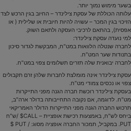
בשער מימוש נמוך יותר.
עלותה הכוללת של עסקת צילינדר – החיוב בגין הרכש לצד
הזיכוי בגין המכר – עשויה להיות חיובית או שלילית ( או
אפסית), בהתאם לרכיבי העסקה ולתאם השוק.
למי נועדה עסקת צילינדר:
לחברה שנטלה הלוואות במט"ח, המבקשת לגדור סיכון
בתנודות שער המט"ח.
לחברה יבואנית שלה תזרים תשלומים צפוי במט"ח.
עסקת צילינדר אינה מומלצת לחברות שלהן זרם תקבולים
צפוי או נכסים צמודי מט"ח.
בעסקת צילינדר רוכשת חברה הגנה מפני התייקרות
מט"ח. לדוגמה, אם נקובה התחייבותה בדולר ארה"ב,
תרכוש החברה הגנה מפני התייקרות הדולר האמריקאי
ביחס לש"ח, באמצעות רכישת אופציית – CALL$ /ש"ח
PUT. במקביל, תמכור החברה אופציה מסוג: / PUT $