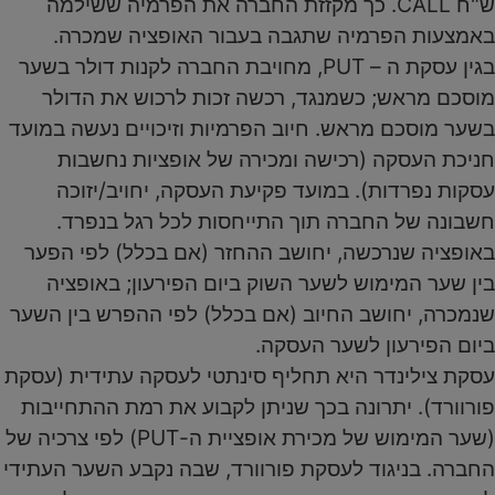
ש"ח CALL. כך מקזזת החברה את הפרמיה ששילמה
באמצעות הפרמיה שתגבה בעבור האופציה שמכרה.
בגין עסקת ה – PUT, מחויבת החברה לקנות דולר בשער
מוסכם מראש; כשמנגד, רכשה זכות לרכוש את הדולר
בשער מוסכם מראש. חיוב הפרמיות וזיכויים נעשה במועד
חניכת העסקה (רכישה ומכירה של אופציות נחשבות
עסקות נפרדות). במועד פקיעת העסקה, יחויב/יזוכה
חשבונה של החברה תוך התייחסות לכל רגל בנפרד.
באופציה שנרכשה, יחושב ההחזר (אם בכלל) לפי הפער
בין שער המימוש לשער השוק ביום הפירעון; באופציה
שנמכרה, יחושב החיוב (אם בכלל) לפי ההפרש בין השער
ביום הפירעון לשער העסקה.
עסקת צילינדר היא תחליף סינתטי לעסקה עתידית (עסקת
פורוורד). יתרונה בכך שניתן לקבוע את רמת ההתחייבות
(שער המימוש של מכירת אופציית ה-PUT) לפי צרכיה של
החברה. בניגוד לעסקת פורוורד, שבה נקבע השער העתידי