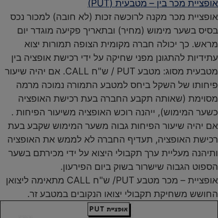
אופציית מכר בין – מטבעית (PUT)
אופציית מכר מקנה לרוכשה זכות (לא חובה) למכור נכס
בסיס בשער מימוש (מחיר) ובתאריך פקיעה מוגדר יום
מראש. כך יכולה חברה מקומית הצופה תמורות יצוא
עתידיות להתגונן מפני שחיקה על ידי רכישת אופציה בין
מטבעית מסוג: מטבע PUT / ש"ח CALL. אם יהיה שיעור
פיחותו של השקל ביחס למטבע התמורה נמוכה מרמה
מסוימת (שאותה תקבע החברה בעת רכישת האופציה
כשער המימוש), ייהנה רוכש האופציה משיעור הפיחות .
אם יהיה שיעור הפיחות גבוה משער המימוש שקבע בעת
רכישת האופציה, תעדיף החברה לא לממש את האופציה
ותיהנה מעליית ערך תקבולי היצוא על ידי מכירתם בשער
הספוט הגבוה שישרור בשוק ביום הפירעון.
אופציית – מכר מטבע PUT/ ש"ח CALL מתאימה ליצואן
החושש משחיקת תקבולי יצואו הנקובים במטבע זר.