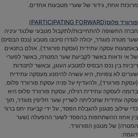
מרוכזת אחת, גידור של שערי מטבעות אחדים.
פורוורד פלוס(PARTICIPATING FORWARD)
חברה החשופה להתחייבות/לתקבול מטבעי שלנגד עיניה
שער מטרה מוגדר, יכולה לגדרו סיכונו מטבע (נכס הבסיס)
באמצעות עסקה עתידית (עסקת פורוורד). אולם בתנאים
של אי ודאות באשר לקביעת שער המטרה, באשר לפערי
ריביות בין נכס הבסיס למטבע העוגן, ובאשר לתנודות
שערים לא צפויות, היא עשויה להימנע מעסקה עתידית
(עסקת פורוורד), ולהעדיף על פניה עסקת פורוורד פלוס.
בדומה לעסקה עתידית רגילה, עסקת פורוורד פלוס היא
עסקה עתידית שתכליתה לשריין שער חליפין מוגדר, תוך
כדי שילוב מנגנון להגבלת הפסד, על ידי קביעת יחס ברור
בין אחוז ההשתתפות בהפסד לשער ההפעלה (שער
המטרה) של מנגנון הפורוורד.
דוגמה: