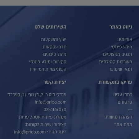
ניווט באתר
השירותים שלנו
אודותינו
יעוץ והשקעות
מידע פיננסי
חדר עסקאות
תכנים מקצועיים
ניהול סיכונים
מעורבות קהילתית
סקירות ומידע פיננסי
תנאי שימוש
השתלמויות וימי עיון
פריקו בתקשורת
יצירת קשר
כתבו עלינו
מגדלי ב.ס.ר. 2, בן גוריון 1, בניברק
סרטונים
info@prico.com
03-6167070
---
הצהרת נגישות
מנהלת פיתוח עסקי, פניות
מפת אתר
הציבור ושירות לקוחות:
רינת קהירי info@prico.com