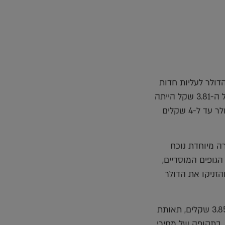
דולר לעליות חדות
של 0.8% כשהוא חוצה את רמת ה-3.82 שקל. נזכיר כי ברמה של ה-3.81 שקל הייתה
התנגדות חזקה מאוד, אולם כשזו נפרצה הרי שנפתחה הדרך לדולר עד ל-4 שקלים
ה מיוחדת נוכח
גופים המוסדיים,
זניקו את הדולר
להערכתנו", המשיך פריימן וסיכם: "התייצבות הדולר מעל לרמת 3.85 שקלים, תאותת
 הדולר, בתקופה של מחירי