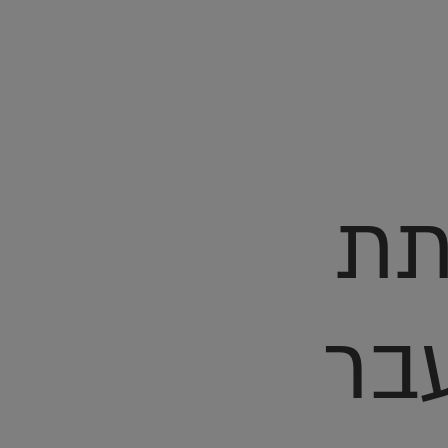
תת
בר