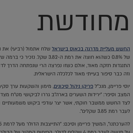
מחודשת
החשש מעליית מדרגה בכאוס בישראל
שלח אתמול (רביעי) את ה
וזה כבר סיפור בעייתי מאוד לכלכלה הישראלית.
יוסי פריימן, מנכ"ל
פריקו ניהול סיכונים
, מימון והשקעות ערך סקיר
המצב וסיפר: "ירידות השערים בארה"ב גררו לביקושי מט"ח מצד ה
לצד החשש ממשבר חוקתי, אשר יצר עודפי ביקוש משמעותיים וה
לעבר רמת 3.85 שקלים".
על תנועה לעבר רמת 4 שקלים לדולר. הפיחות המהיר של