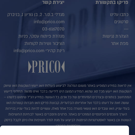
פריקו בתקשורת
יצירת קשר
כתבו עלינו
מגדלי ב.ס.ר. 2, בן גוריון 1, בניברק
סרטונים
info@prico.com
03-6167070
---
הצהרת נגישות
מנהלת פיתוח עסקי, פניות
מפת אתר
הציבור ושירות לקוחות:
רינת קהירי info@prico.com
אין לראות במידע המופיע באתר משום המלצה לביצוע פעולות ו/או ייעוץ השקעות ו/או שיווק
השקעות ו/או ייעוץ מכל סוג שהוא. המידע המוצג הינו לידיעה בלבד ואינו מהווה תחליף לייעוץ
המתחשב בנתונים ובצרכים המיוחדים של כל אדם. כל העושה במידע הנ"ל שימוש כלשהו –
עושה זאת על דעתו בלבד ועל אחריותו הבלעדית. קבוצת פריקו ו/או חברות קשורות ו/או
בעלי עניין, ו/או עובדים ו/או נושאי משרה בכל אחד מאלו, עשויים להיות בעלי עניין בניירות
הערך והנכסים הפיננסיים המוזכרים באתר. פרטים והסברים באשר לבחינת החשיפות
השונות וכן באשר לאסטרטגיות הניתנות לביצוע על מנת לגדר חשיפות אלו ניתן לקבל בדסק
אנליסטים בפריקו.