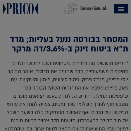
המסחר בבורסה ננעל בעליות; מדד
ת"א ביטוח זינק ב-3.6%/דה מרקר
"הזרים חוששים מהידרדרות ביטחונית ושבו לרכוש דולרים
בהיקפים משמעותיים, דבר שהזניק את הדולר", אומר הבוקר,
יוסי פריימן, מנכ"ל פריקו ניהול סיכונים, מימון והשקעות. עם
זאת, פריימן מסביר את התחזקות השקל הבוקר בכך
ש"פעילות תחילת החודש הקלנדרי, כאשר יצואנים מוכרים
מטבע חוץ לצורך תשלומי שכר ומסים, צפויה למתן את עודפי
הביקוש של הזרים ואף לאפשר התחזקות קלה בשער השקל
אל מול הדולר. להערכתנו, תשומת הלב צפויה להיות מופנת
לפער שבין התשואות לטווח הקצר לטווח ארוך, כפי שהתבטא