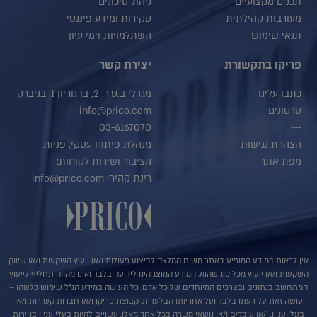
תכנים מקצועיים
ניהול סיכונים
מעורבות קהילתית
סקירות ומידע פיננסי
תנאי שימוש
השתלמויות וימי עיון
פריקו בתקשורת
יצירת קשר
כתבו עלינו
מגדלי ב.ס.ר. 2, בן גוריון 1, בניברק
סרטונים
info@prico.com
03-6167070
---
הצהרת נגישות
מנהלת פיתוח עסקי, פניות
מפת אתר
הציבור ושירות לקוחות:
רינת קהירי info@prico.com
אין לראות במידע המופיע באתר משום המלצה לביצוע פעולות ו/או ייעוץ השקעות ו/או שיווק
השקעות ו/או ייעוץ מכל סוג שהוא. המידע המוצג הינו לידיעה בלבד ואינו מהווה תחליף לייעוץ
המתחשב בנתונים ובצרכים המיוחדים של כל אדם. כל העושה במידע הנ"ל שימוש כלשהו –
עושה זאת על דעתו בלבד ועל אחריותו הבלעדית. קבוצת פריקו ו/או חברות קשורות ו/או
בעלי עניין, ו/או עובדים ו/או נושאי משרה בכל אחד מאלו, עשויים להיות בעלי עניין בניירות