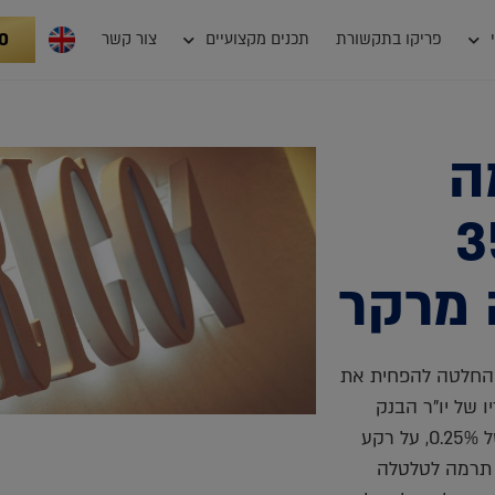
0
פריקו בתקשורת
תכנים מקצועיים
צור קשר
ה
ואולם ת"א 35
י "ההחלטה להפחית את
 גם דבריו של יו"ר הבנק
המרכזי, ג'רום פאוול, כי צפויות השנה עוד שתי הפחתות ריבית של 0.25%, על רקע
תרמה לטלטלה