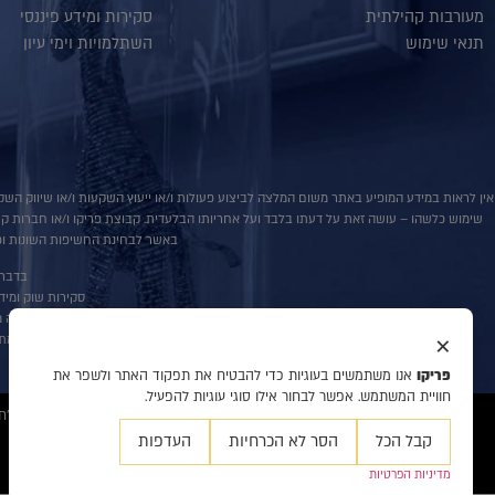
מעורבות קהילתית
סקירות ומידע פיננסי
תנאי שימוש
השתלמויות וימי עיון
אין לראות במידע המופיע באתר משום המלצה לביצוע פעולות ו/או ייעוץ השקעות ו/או שיווק השקע
שימוש כלשהו – עושה זאת על דעתו בלבד ועל אחריותו הבלעדית. קבוצת פריקו ו/או חברות קשורו
באשר לבחינת החשיפות השונות וכן
בדבר פ
סקירות שוק ומידע נוס
אין במסמך זה מ
×
למתע
פריקו
אנו משתמשים בעוגיות כדי להבטיח את תפקוד האתר ולשפר את
חוויית המשתמש. אפשר לבחור אילו סוגי עוגיות להפעיל.
© 2020 כל הזכויות שמורות לפריקו מט"ח, ניהול סיכונים, ייעוץ והשקעות, המידע דלעיל מיועד לעיונו ולשמושו הבלעדי של המנוי אין למוסרו לאחר ו/או להעתיקו בכל דרך שהיא.
קבל הכל
הסר לא הכרחיות
העדפות
מדיניות הפרטיות