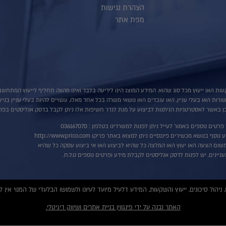
הצהרת נגישות
מפת אתר
ות ו/או ייעוץ מכל סוג שהוא. המידע המוצג הינו לידיעה בלבד ואינו מהווה תחליף לייעוץ המתח
ת ו/או בעלי עניין, ו/או עובדים ו/או נושאי משרה בכל אחד מאלו, עשויים להיות בעלי עניין בני
 באשר לאסטרטגיות הניתנות לביצוע על מנת לגדר חשיפות אלו ניתן לקבל בדסק אנליסטים בפרי
רטים נוספים באמור לעייל ניתן לפנות למשרדינו בטלפון : 036167070
ף בנושא מכשירים פיננסיים ניתן למצוא באתר פריקו http://www.prico.com
שום הצעה ו/או יעוץ ו/או המלצה כל שהיא לביצוע ו/או אי ביצוע עסקה כל שהיא
ניינים, יש לפנות לדסק אנליסטים לקבלת מידע ופרטים נוספים ט.ל.ח.
האתר נבנה על ידי פינגווין בניית אתרים ושיווק דיגיטלי.