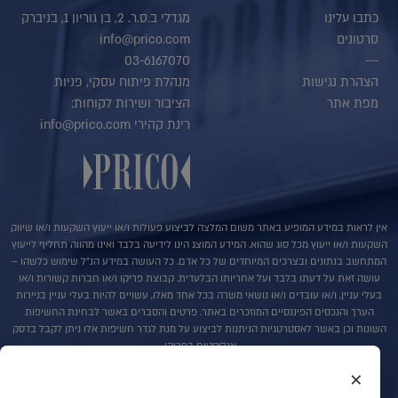
כתבו עלינו
מגדלי ב.ס.ר. 2, בן גוריון 1, בניברק
סרטונים
info@prico.com
03-6167070
---
הצהרת נגישות
מנהלת פיתוח עסקי, פניות
מפת אתר
הציבור ושירות לקוחות:
רינת קהירי info@prico.com
אין לראות במידע המופיע באתר משום המלצה לביצוע פעולות ו/או ייעוץ השקעות ו/או שיווק
השקעות ו/או ייעוץ מכל סוג שהוא. המידע המוצג הינו לידיעה בלבד ואינו מהווה תחליף לייעוץ
המתחשב בנתונים ובצרכים המיוחדים של כל אדם. כל העושה במידע הנ"ל שימוש כלשהו –
עושה זאת על דעתו בלבד ועל אחריותו הבלעדית. קבוצת פריקו ו/או חברות קשורות ו/או
בעלי עניין, ו/או עובדים ו/או נושאי משרה בכל אחד מאלו, עשויים להיות בעלי עניין בניירות
הערך והנכסים הפיננסיים המוזכרים באתר. פרטים והסברים באשר לבחינת החשיפות
השונות וכן באשר לאסטרטגיות הניתנות לביצוע על מנת לגדר חשיפות אלו ניתן לקבל בדסק
אנליסטים בפריקו.
×
בדבר פרטים נוספים באמור לעייל ניתן לפנות למשרדינו בטלפון : 036167070
סקירות שוק ומידע נוסף בנושא מכשירים פיננסיים ניתן למצוא באתר פריקו