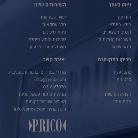
ניווט באתר
השירותים שלנו
אודותינו
יעוץ והשקעות
מידע פיננסי
חדר עסקאות
תכנים מקצועיים
ניהול סיכונים
מעורבות קהילתית
סקירות ומידע פיננסי
תנאי שימוש
השתלמויות וימי עיון
פריקו בתקשורת
יצירת קשר
כתבו עלינו
מגדלי ב.ס.ר. 2, בן גוריון 1, בניברק
סרטונים
info@prico.com
03-6167070
---
הצהרת נגישות
מנהלת פיתוח עסקי, פניות
מפת אתר
הציבור ושירות לקוחות:
רינת קהירי info@prico.com