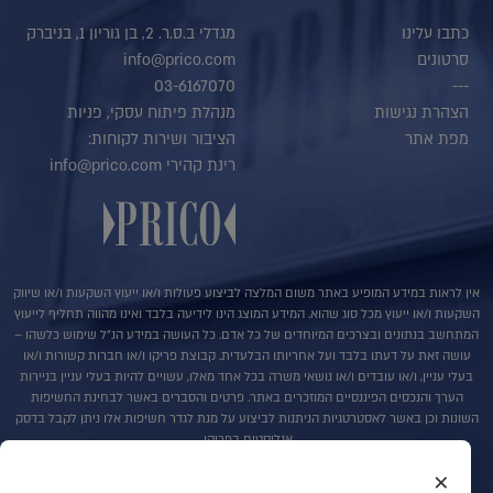
כתבו עלינו
מגדלי ב.ס.ר. 2, בן גוריון 1, בניברק
סרטונים
info@prico.com
03-6167070
---
הצהרת נגישות
מנהלת פיתוח עסקי, פניות
מפת אתר
הציבור ושירות לקוחות:
רינת קהירי info@prico.com
אין לראות במידע המופיע באתר משום המלצה לביצוע פעולות ו/או ייעוץ השקעות ו/או שיווק
השקעות ו/או ייעוץ מכל סוג שהוא. המידע המוצג הינו לידיעה בלבד ואינו מהווה תחליף לייעוץ
המתחשב בנתונים ובצרכים המיוחדים של כל אדם. כל העושה במידע הנ"ל שימוש כלשהו –
עושה זאת על דעתו בלבד ועל אחריותו הבלעדית. קבוצת פריקו ו/או חברות קשורות ו/או
בעלי עניין, ו/או עובדים ו/או נושאי משרה בכל אחד מאלו, עשויים להיות בעלי עניין בניירות
הערך והנכסים הפיננסיים המוזכרים באתר. פרטים והסברים באשר לבחינת החשיפות
השונות וכן באשר לאסטרטגיות הניתנות לביצוע על מנת לגדר חשיפות אלו ניתן לקבל בדסק
אנליסטים בפריקו.
×
בדבר פרטים נוספים באמור לעייל ניתן לפנות למשרדינו בטלפון : 036167070