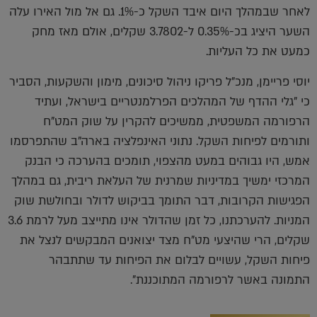
לאחר שבמהלך היום איבד השקל כ-1%. גם אל מול האירו עלה
השער היציג בכ-0.35% ל-3.7802 שקלים, אולם מאז מחק
כמעט את כל העליות.
יוסי פריימן, מנכ"ל פריקו ניהול סיכונים, מימון והשקעות, הסביר
כי "גלי ההדף של המהלכים הפרלמנטריים בישראל, ועתיד
הרפורמה המשפטית, ממשיכים להקרין על שוק המט"ח
ותורמים לפיחות השקל. נתוני האינפלציה בארה"ב שהתפרסמו
אמש, היו גבוהים במעט מהצפוי, תומכים בהערכה כי הבנק
המרכזי ימשיך במדיניות שמרנית של העלאת ריבית, גם במהלך
הפגישות הקרובות, דבר התומך בביקוש לדולר ובחולשת שוק
המניות. להערכתנו, כל זמן שהדולר אינו מתייצב מעל לרמת 3.6
שקלים, הרי שהיצעי מט"ח מצד יצואנים המבקשים לנצל את
פיחות השקל, עשויים לבלום את הפיחות עד שתתבהר
התמונה באשר לרפורמה המתוכננת".