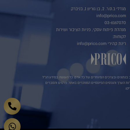
מגדלי ב.ס.ר. 2, בן גוריון 1, בניברק
info@prico.com
03-6167070
מנהלת פיתוח עסקי, פניות הציבור ושירות
לקוחות:
רינת קהירי info@prico.com
שב בנתונים ובצרכים המיוחדים של כל אדם. כל העושה במידע הנ"ל
ירות הערך והנכסים הפיננסיים המוזכרים באתר. פרטים והסברים
קו.