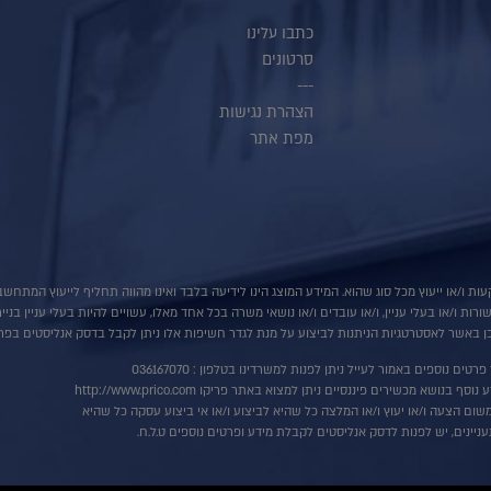
כתבו עלינו
סרטונים
---
הצהרת נגישות
מפת אתר
ות ו/או ייעוץ מכל סוג שהוא. המידע המוצג הינו לידיעה בלבד ואינו מהווה תחליף לייעוץ המתח
ת ו/או בעלי עניין, ו/או עובדים ו/או נושאי משרה בכל אחד מאלו, עשויים להיות בעלי עניין בני
 באשר לאסטרטגיות הניתנות לביצוע על מנת לגדר חשיפות אלו ניתן לקבל בדסק אנליסטים בפרי
רטים נוספים באמור לעייל ניתן לפנות למשרדינו בטלפון : 036167070
ף בנושא מכשירים פיננסיים ניתן למצוא באתר פריקו http://www.prico.com
שום הצעה ו/או יעוץ ו/או המלצה כל שהיא לביצוע ו/או אי ביצוע עסקה כל שהיא
ניינים, יש לפנות לדסק אנליסטים לקבלת מידע ופרטים נוספים ט.ל.ח.