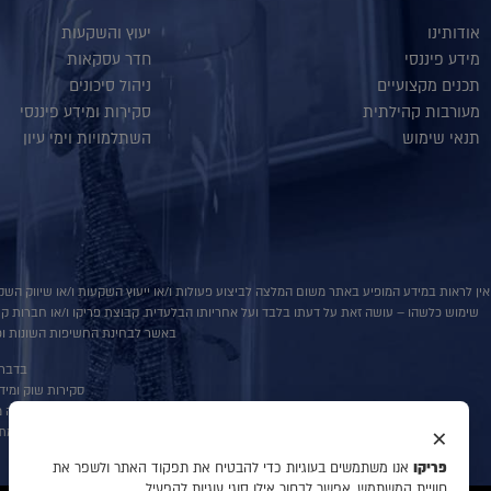
אודותינו
יעוץ והשקעות
מידע פיננסי
חדר עסקאות
תכנים מקצועיים
ניהול סיכונים
מעורבות קהילתית
סקירות ומידע פיננסי
תנאי שימוש
השתלמויות וימי עיון
אין לראות במידע המופיע באתר משום המלצה לביצוע פעולות ו/או ייעוץ השקעות ו/או שיווק השקע
שימוש כלשהו – עושה זאת על דעתו בלבד ועל אחריותו הבלעדית. קבוצת פריקו ו/או חברות קשורו
באשר לבחינת החשיפות השונות וכן
בדבר פ
סקירות שוק ומידע נוס
אין במסמך זה מ
×
למתע
פריקו
אנו משתמשים בעוגיות כדי להבטיח את תפקוד האתר ולשפר את
חוויית המשתמש. אפשר לבחור אילו סוגי עוגיות להפעיל.