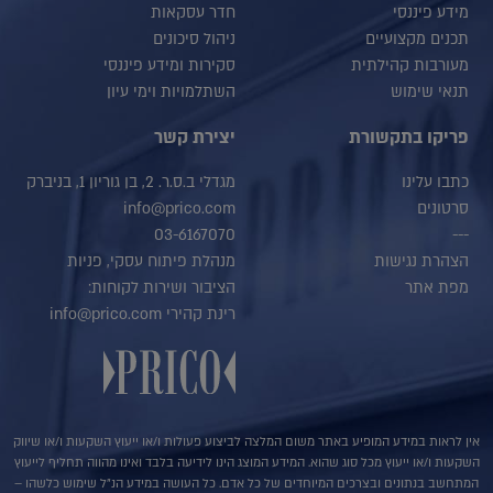
מידע פיננסי
חדר עסקאות
תכנים מקצועיים
ניהול סיכונים
מעורבות קהילתית
סקירות ומידע פיננסי
תנאי שימוש
השתלמויות וימי עיון
פריקו בתקשורת
יצירת קשר
כתבו עלינו
מגדלי ב.ס.ר. 2, בן גוריון 1, בניברק
סרטונים
info@prico.com
03-6167070
---
הצהרת נגישות
מנהלת פיתוח עסקי, פניות
מפת אתר
הציבור ושירות לקוחות:
רינת קהירי info@prico.com
אין לראות במידע המופיע באתר משום המלצה לביצוע פעולות ו/או ייעוץ השקעות ו/או שיווק
השקעות ו/או ייעוץ מכל סוג שהוא. המידע המוצג הינו לידיעה בלבד ואינו מהווה תחליף לייעוץ
המתחשב בנתונים ובצרכים המיוחדים של כל אדם. כל העושה במידע הנ"ל שימוש כלשהו –