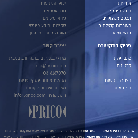
יעוץ והשקעות
חדר עסקאות
ניהול סיכונים
סקירות ומידע פיננסי
השתלמויות וימי עיון
יצירת קשר
מגדלי ב.ס.ר. 2, בן גוריון 1, בניברק
info@prico.com
03-6167070
מנהלת פיתוח עסקי, פניות
הציבור ושירות לקוחות:
רינת קהירי info@prico.com
ם המלצה לביצוע פעולות ו/או ייעוץ השקעות ו/או שיווק
המידע המוצג הינו לידיעה בלבד ואינו מהווה תחליף לייעוץ