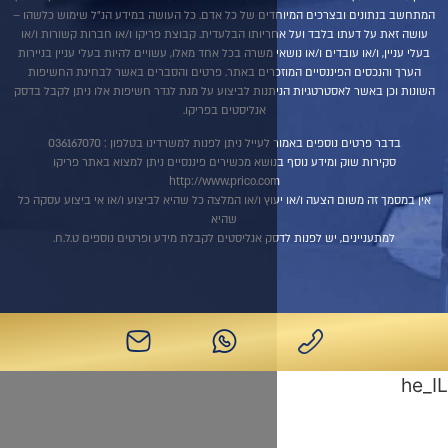
ים של כל אדם. כל העושה במידע הנ"ל שימוש כלשהו –
יותו הבלעדית. קבוצת פריקו ו/או חברות קשורות ו/או
אי משרה בכל אחד מאלו, עשויים להיות בעלי עניין בניירות
זכרים באתר. פרטים והסברים באשר לבחינת החשיפות
תנות לביצוע על מנת לגדר חשיפות אלו ניתן לקבל בדסק
אנליסטים בפריקו.
ל ניתן לפנות למשרדינו בטלפון : 036167070
נושא מכשירים פיננסיים ניתן למצוא באתר פריקו
http://www.prico.co
וץ ו/או המלצה כל שהיא לביצוע ו/או אי ביצוע עסקה כל
שהיא
סק אנליסטים לקבלת מידע ופרטים נוספים ט.ל.ח.