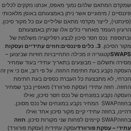
שמקדם המתאם שלהם נמוך מאפס, אנחנו נזקקים לכלים
פיננסיים / מימוניים אשר ניתן באמצעותם באופן מלאכותי
(סינתטי), לייצר מקדמי מתאם שליליים עם כל מקור סיכון.
הרעיון העומד מאחורי כלים אלו שניתן באמצעותם
ובתוספת נכס חסר סיכון לבצע רפליקציה משלמת של
מקור הסיכון.
3. כלים פיננסים:
חוזים עתידיים ועסקות
SWAPS
קטגוריה זו מכילה התחייבויות חוזיות שביצוען –
מסירה ותשלום – מבוצעים בתאריך עתידי בעוד שמחיר
העסקה נקבע בעת חתימת החוזה. על פי רוב, אם כי אין זה
הכרחי, לא מתבצעת כל העברת כספים בעת חתימת
החוזה. חוזה עתידי (עסקת פורוורד) מאופיין בכך שמחיר
העסקה נקבע במונחים של נכס חסר סיכון, ואילו
בחוזהSWAP המחיר נקבע במונחים של נכס מסוכן.
דהיינו, בחוזה עתידי קיים מקור סיכון אחד ואילו
בחוזהSWAP קיימים לפחות שני מקורות סיכון.
חוזה
עתידי – עסקת פורוורד
עסקה עתידית (עסקת פורוורד)