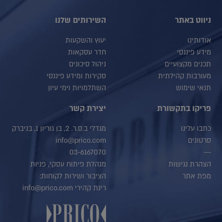
ניווט באתר
השירותים שלנו
אודותינו
יעוץ והשקעות
מידע פיננסי
חדר עסקאות
תכנים מקצועיים
ניהול סיכונים
מעורבות קהילתית
סקירות ומידע פיננסי
תנאי שימוש
השתלמויות וימי עיון
פריקו בתקשורת
יצירת קשר
כתבו עלינו
מגדלי ב.ס.ר. 2, בן גוריון 1, בניברק
סרטונים
info@prico.com
03-6167070
---
הצהרת נגישות
מנהלת פיתוח עסקי, פניות
מפת אתר
הציבור ושירות לקוחות:
רינת קהירי info@prico.com