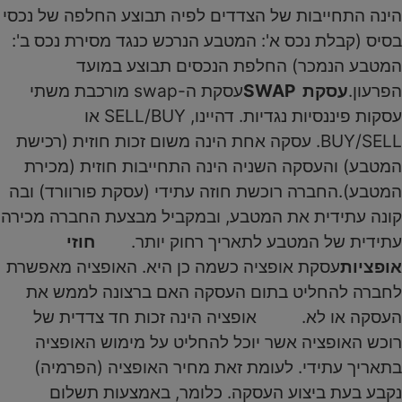
הינה התחייבות של הצדדים לפיה תבוצע החלפה של נכסי
בסיס (קבלת נכס א': המטבע הנרכש כנגד מסירת נכס ב':
המטבע הנמכר) החלפת הנכסים תבוצע במועד
הפרעון.
עסקת SWAP
עסקת ה-swap מורכבת משתי
עסקות פיננסיות נגדיות. דהיינו, SELL/BUY או
BUY/SELL. עסקה אחת הינה משום זכות חוזית (רכישת
המטבע) והעסקה השניה הינה התחייבות חוזית (מכירת
המטבע).החברה רוכשת חוזה עתידי (עסקת פורוורד) ובה
קונה עתידית את המטבע, ובמקביל מבצעת החברה מכירה
עתידית של המטבע לתאריך רחוק יותר.
חוזי
אופציות
עסקת אופציה כשמה כן היא. האופציה מאפשרת
לחברה להחליט בתום העסקה האם ברצונה לממש את
העסקה או לא. אופציה הינה זכות חד צדדית של
רוכש האופציה אשר יוכל להחליט על מימוש האופציה
בתאריך עתידי. לעומת זאת מחיר האופציה (הפרמיה)
נקבע בעת ביצוע העסקה. כלומר, באמצעות תשלום