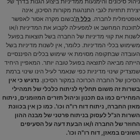
ניהול סיכונים והימנעות ממדיניות ביצוע הגנות בדרך של
יצירת תחזיות לגבי התנהגות מקורות הסיכון, אינה
אופטימלית לחברה.
כלל ה'
בשום מקרה אסור לאפשר
לתוכנת המחשב או למפעילה לקבוע את המדיניות ו/או
לשנות את קווי מדיניות של החברה בשל תוצאות בפועל
משימוש בכלי המדיניות. כלומר, אין לשנות מדיניות בשל
העובדה שבתקופה מסוימת אי שימוש בכלים הפיננסיים
הייתה מביאה לתוצאה בפועל טובה יותר. המאפיין היחיד
שמצדיק שינוי מדיניות כפי שנאמר לעיל הינו שינוי ברמת
הסיכון של החברה הכרוכה במקור הסיכון.
נדגיש כי אין
בשרות זה משום תחליף לניתוח כלכלי של תמהילי
המחירים כמו גם תכנון וניהול תזרים המזומנים, ניתוח
מאזן החברה, ניתוח דוח רו"ה וכו'. כמו כן אין בכוונת
השרות הנ"ל לעסוק בניתוח פרטני של מבנה ההון
החוזר של החברה ו/או הבעת דעה על הסעיפים
השונים במאזן, דוח רו"ה וכו'.