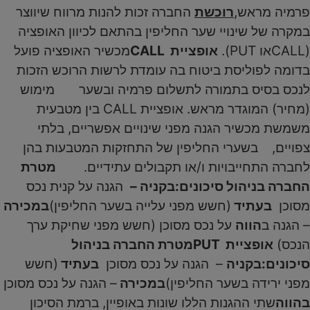
פרמיה מראש,
רוכשת
החברה זכות להנות מרווח שיווצר
במקרה של שינויי שער החליפין בהתאם לכיוון האופציה
(CALLאו PUT).
אופציית CALL
מכשיר האופציה פועל
בדומה לפוליסת ביטוח בה עומדת לרשות הרוכש הזכות
לנכס בסיס בתמורה לתשלום פרמיה ובשער מימוש
(מחיר) המוגדר מראש. אופציית CALL בין מטבעית
משמשת מכשיר הגנה מפני שינויים אפשריים, בלתי
צפויים, בשערי החליפין של התחזקות המטבעות בהן
לחברה התחייבויות ו/או תקבולים עתידיים.
מטרת
החברה בניהול סיכונים:
בקניה –
הגנה על קנית נכס
מסוכן
בעתיד
(חשש מפני עלייה בשער החליפין)
במכירה
– הגנה ב
הווה
על נכס מסוכן (חשש מפני שחיקת ערך
הנכס)
אופציית PUT
מטרת החברה בניהול
סיכונים:
בקניה
– הגנה על נכס מסוכן
בעתיד
(חשש
מפני ירידה בשער החליפין)
במכירה
– הגנה על נכס מסוכן
בהווה
שתי ההגנות הללו שונות באופיין, ברמת הסיכון