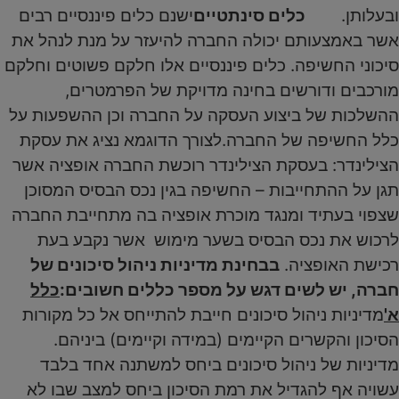
ובעלותן.
כלים סינתטיים
ישנם כלים פיננסיים רבים
אשר באמצעותם יכולה החברה להיעזר על מנת לנהל את
סיכוני החשיפה. כלים פיננסיים אלו חלקם פשוטים וחלקם
מורכבים ודורשים בחינה מדויקת של הפרמטרים,
ההשלכות של ביצוע העסקה על החברה וכן ההשפעות על
כלל החשיפה של החברה.לצורך הדוגמא נציג את עסקת
הצילינדר: בעסקת הצילינדר רוכשת החברה אופציה אשר
תגן על ההתחייבות – החשיפה בגין נכס הבסיס המסוכן
שצפוי בעתיד ומנגד מוכרת אופציה בה מתחייבת החברה
לרכוש את נכס הבסיס בשער מימוש אשר נקבע בעת
רכישת האופציה.
בבחינת מדיניות ניהול סיכונים של
חברה, יש לשים דגש על מספר כללים חשובים:
כלל
א'
מדיניות ניהול סיכונים חייבת להתייחס אל כל מקורות
הסיכון והקשרים הקיימים (במידה וקיימים) ביניהם.
מדיניות של ניהול סיכונים ביחס למשתנה אחד בלבד
עשויה אף להגדיל את רמת הסיכון ביחס למצב שבו לא