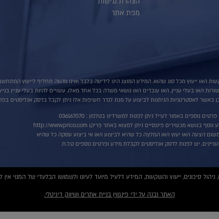
הצהרת נגישות
מפת אתר
ות ו/או ייעוץ מכל סוג שהוא. המידע המוצג הינו לידיעה בלבד ואינו מהווה תחליף לייעוץ המתח
ת ו/או בעלי עניין, ו/או עובדים ו/או נושאי משרה בכל אחד מאלו, עשויים להיות בעלי עניין בני
 באשר לאסטרטגיות הניתנות לביצוע על מנת לגדר חשיפות אלו ניתן לקבל בדסק אנליסטים בפרי
רטים נוספים באמור לעייל ניתן לפנות למשרדינו בטלפון : 036167070
ף בנושא מכשירים פיננסיים ניתן למצוא באתר פריקו http://www.prico.com
שום הצעה ו/או יעוץ ו/או המלצה כל שהיא לביצוע ו/או אי ביצוע עסקה כל שהיא
ניינים, יש לפנות לדסק אנליסטים לקבלת מידע ופרטים נוספים ט.ל.ח.
האתר נבנה על ידי פינגווין בניית אתרים ושיווק דיגיטלי.