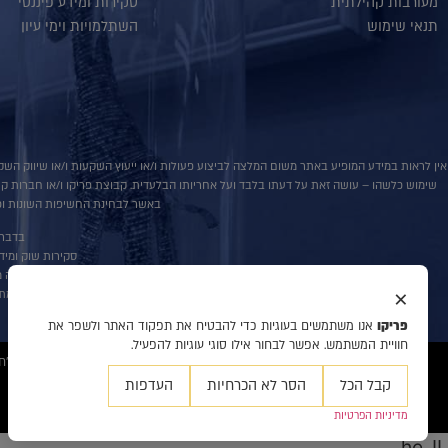
מעורבות קהילתית
סקירות ומידע פיננסי
תנאי שימוש
השתלמויות וימי עיון
אין לראות במידע המופיע באתר משום המלצה לביצוע פעולות ו/או ייעוץ השקעות ו/או שיווק השקע
שימוש כלשהו – עושה זאת על דעתו בלבד ועל אחריותו הבלעדית. קבוצת פריקו ו/או חברות קשורו
באשר לבחינת החשיפות השונות וכן
בדבר פ
סקירות שוק ומידע נוס
אין במסמך זה מ
×
למתע
פריקו
אנו משתמשים בעוגיות כדי להבטיח את תפקוד האתר ולשפר את
חוויית המשתמש. אפשר לבחור אילו סוגי עוגיות להפעיל.
© 2020 כל הזכויות שמורות לפריקו מט"ח, ניהול סיכונים, ייעוץ והשקעות, המידע דלעיל מיועד לעיונו ולשמושו הבלעדי של המנוי אין למוסרו לאחר ו/או להעתיקו בכל דרך שהיא.
קבל הכל
הסר לא הכרחיות
העדפות
מדיניות הפרטיות
he_IL