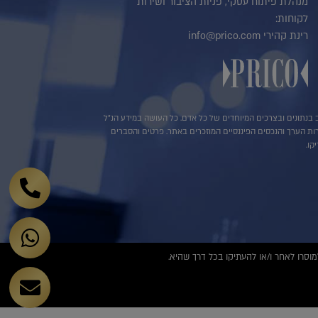
מנהלת פיתוח עסקי, פניות הציבור ושירות
לקוחות:
רינת קהירי info@prico.com
שב בנתונים ובצרכים המיוחדים של כל אדם. כל העושה במידע הנ"ל
ירות הערך והנכסים הפיננסיים המוזכרים באתר. פרטים והסברים
קו.