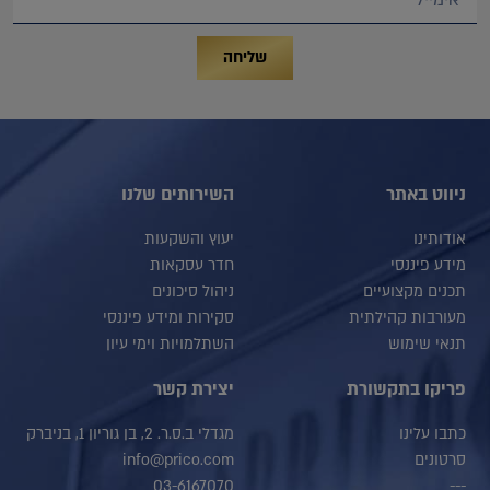
שליחה
ניווט באתר
השירותים שלנו
אודותינו
יעוץ והשקעות
מידע פיננסי
חדר עסקאות
תכנים מקצועיים
ניהול סיכונים
מעורבות קהילתית
סקירות ומידע פיננסי
תנאי שימוש
השתלמויות וימי עיון
פריקו בתקשורת
יצירת קשר
כתבו עלינו
מגדלי ב.ס.ר. 2, בן גוריון 1, בניברק
סרטונים
info@prico.com
03-6167070
---