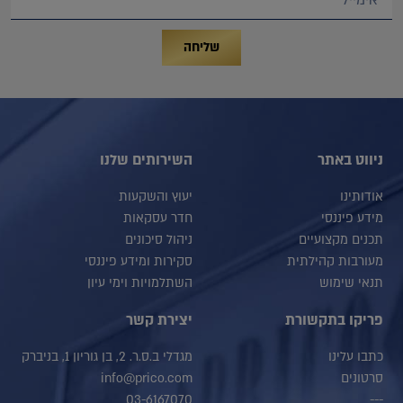
שליחה
ניווט באתר
השירותים שלנו
אודותינו
יעוץ והשקעות
מידע פיננסי
חדר עסקאות
תכנים מקצועיים
ניהול סיכונים
מעורבות קהילתית
סקירות ומידע פיננסי
תנאי שימוש
השתלמויות וימי עיון
פריקו בתקשורת
יצירת קשר
כתבו עלינו
מגדלי ב.ס.ר. 2, בן גוריון 1, בניברק
סרטונים
info@prico.com
03-6167070
---