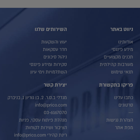
ניווט באתר
השירותים שלנו
אודותינו
יעוץ והשקעות
מידע פיננסי
חדר עסקאות
תכנים מקצועיים
ניהול סיכונים
מעורבות קהילתית
סקירות ומידע פיננסי
תנאי שימוש
השתלמויות וימי עיון
פריקו בתקשורת
יצירת קשר
כתבו עלינו
מגדלי ב.ס.ר. 2, בן גוריון 1, בניברק
סרטונים
info@prico.com
03-6167070
---
הצהרת נגישות
מנהלת פיתוח עסקי, פניות
מפת אתר
הציבור ושירות לקוחות:
רינת קהירי info@prico.com