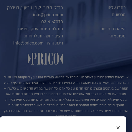
כתבו עלינו
מגדלי ב.ס.ר. 2, בן גוריון 1, בניברק
סרטונים
info@prico.com
03-6167070
---
הצהרת נגישות
מנהלת פיתוח עסקי, פניות
מפת אתר
הציבור ושירות לקוחות:
רינת קהירי info@prico.com
אין לראות במידע המופיע באתר משום המלצה לביצוע פעולות ו/או ייעוץ השקעות ו/או שיווק
השקעות ו/או ייעוץ מכל סוג שהוא. המידע המוצג הינו לידיעה בלבד ואינו מהווה תחליף לייעוץ
המתחשב בנתונים ובצרכים המיוחדים של כל אדם. כל העושה במידע הנ"ל שימוש כלשהו –
עושה זאת על דעתו בלבד ועל אחריותו הבלעדית. קבוצת פריקו ו/או חברות קשורות ו/או
בעלי עניין, ו/או עובדים ו/או נושאי משרה בכל אחד מאלו, עשויים להיות בעלי עניין בניירות
הערך והנכסים הפיננסיים המוזכרים באתר. פרטים והסברים באשר לבחינת החשיפות
השונות וכן באשר לאסטרטגיות הניתנות לביצוע על מנת לגדר חשיפות אלו ניתן לקבל בדסק
אנליסטים בפריקו.
×
בדבר פרטים נוספים באמור לעייל ניתן לפנות למשרדינו בטלפון : 036167070
סקירות שוק ומידע נוסף בנושא מכשירים פיננסיים ניתן למצוא באתר פריקו