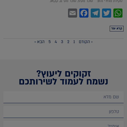
סקירת מחירי מזון סוכר מס'5, סוכר מס' 11, קקאו,
Facebook
Email
Telegram
WhatsApp
Twitter
קרא עוד
« הקודם
1
2
3
4
5
הבא »
זקוקים ליעוץ?
נשמח לעמוד לשירותכם