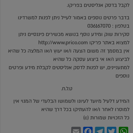
לקבל בדסק אנליסטים בפריקו.
בדבר פרטים נוספים באמור לעייל ניתן לפנות למשרדינו
בטלפון : 036167070
סקירות שוק ומידע נוסף בנושא מכשירים פיננסיים ניתן
למצוא באתר פריקו http://www.prico.com
אין במסמך זה משום הצעה ו/או יעוץ ו/או המלצה כל שהיא
לביצוע ו/או אי ביצוע עסקה כל שהיא
למתעניינים, יש לפנות לדסק אנליסטים לקבלת מידע ופרטים
נוספים
ט.ל.ח.
המידע דלעיל מיועד לעיונו ולשמושו הבלעדי של המנוי אין
למוסרו לאחר ו/או להעתיקו בכל דרך שהיא
כל הזכויות שמורות (c)
Facebook
Email
Telegram
WhatsApp
Twitter