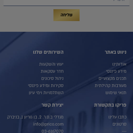
שליחה
ניווט באתר
השירותים שלנו
אודותינו
יעוץ והשקעות
מידע פיננסי
חדר עסקאות
תכנים מקצועיים
ניהול סיכונים
מעורבות קהילתית
סקירות ומידע פיננסי
תנאי שימוש
השתלמויות וימי עיון
פריקו בתקשורת
יצירת קשר
כתבו עלינו
מגדלי ב.ס.ר. 2, בן גוריון 1, בניברק
סרטונים
info@prico.com
03-6167070
---