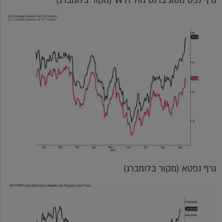
גרף נפט מסוג ברנט מול WTI (מקור בלומברג)
גרף נפטא (מקור בלומברג)