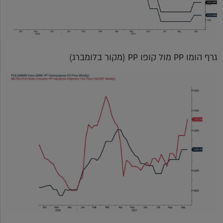
גרף הומו PP מול קופו PP (מקור בלומברג)