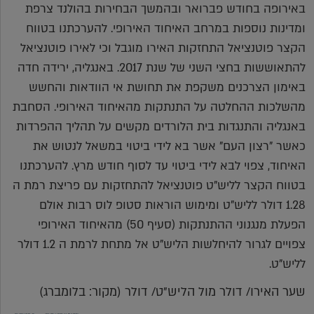
באירופה בחודש פברואר ובהמשך הבחירות בהולנד צרפת
ומדינות נוספות במרחב האיחוד האירופי. להערכתנו בטווח
הקצר פוטנציאל התחזקות האירו מוגבל וכי לאירו פוטנציאל
להתאוששות בחצי השני של שנת 2017. באנגליה, ירידה חדה
באימון הצרכנים משקפת את תחושת אי הוודאות והחשש
מהשלכות ההחלטה על התנתקות מהאיחוד האירופי. הסחבת
באנגליה והתנגדות בית הלורדים מקשים על תהליך ההפרדות
כאשר "רצון העם" אשר בא לידי ביטוי במשאל לנטוש את
האיחוד, צפוי לבא לידי ביטוי עד לסוף חודש מרץ. להערכתנו
בטווח הקצר לליש"ט פוטנציאל להתחזקות עם פריצת רמת ה
1.28 דולר לליש"ט ומימוש הוראות סטופ לוס רבות אולם
הפעלת מנגנוני ההתנתקות (סעיף 50) מהאיחוד האירופי
צפויים לגרור להיחלשות הליש"ט אל מתחת לרמת ה 1.2 דולר
לליש"ט.
שער האירו/ דולר מול הליש"ט/ דולר (מקור: בלומברג)