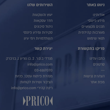
ניווט באתר
השירותים שלנו
אודותינו
יעוץ והשקעות
מידע פיננסי
חדר עסקאות
תכנים מקצועיים
ניהול סיכונים
מעורבות קהילתית
סקירות ומידע פיננסי
תנאי שימוש
השתלמויות וימי עיון
פריקו בתקשורת
יצירת קשר
כתבו עלינו
מגדלי ב.ס.ר. 2, בן גוריון 1, בניברק
סרטונים
info@prico.com
03-6167070
---
הצהרת נגישות
מנהלת פיתוח עסקי, פניות
מפת אתר
הציבור ושירות לקוחות:
רינת קהירי info@prico.com