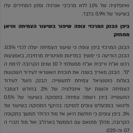
ואינפלציה של 1.1% ללא מרכיבי אנרגיה ומזון המחירים עלו
בשיעור של 0.9% בלבד.
ביפן הבנק המרכזי צופה שיפור בשיעור הצמיחה והיאן
מתחזק
הבנק המרכזי ביפן צופה כי שיעור הצמיחה יעלה לכדי 0.5%.
הבנק הודיעה כי ימשיך במדינות מוניטרית מרחיבה, באמצעות
רכש אג"ח וריבית אג"ח ממשלתי ל 10 שנים הקרובה לרמת ה
"0". הבנק מאריך בשנה את תוכנית האשראי לעידוד השקעות
בעלות פוטנציאל צמיחת לתעשייה. הבנק פועל לעידוד
הצמיחה והשגת יעד אינפלציה של 2%. בחודש דצמבר
התעשייה ביפן רשמה צמיחה בתפוקה בשיעור של 0.5%
ולינואר במפעלים צופים לנסיקה בהיקף התפוקה בשיעור של
3%. ביפן צופים כי חולשת היאן אל מול הדולר תמשך בתקופה
הקרובה, מהלך מתואם עם הממשל בארה"ב ואל מול חברי ה
G7 וה-G20.