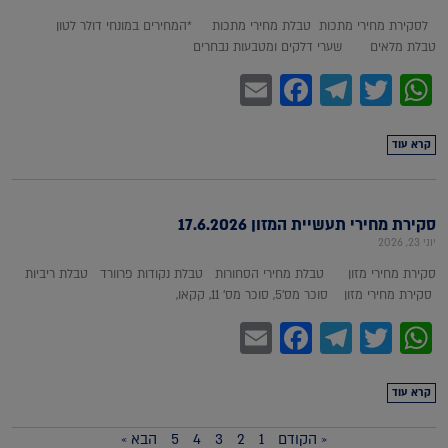
לסקירת מחירי מתכות טבלת מחירי מתכות *המחירים במונחי דולר לטון
טבלת מלאים שערי דלקים ומטבעות נבחרים
Facebook
Email
Telegram
WhatsApp
Twitter
קרא עוד
סקירת מחירי תעשיית המזון 17.6.2026
יוני 23, 2026
סקירת מחירי מזון טבלת מחירי הסחורות טבלת נקודות פרוורד טבלת ריביות
סקירת מחירי מזון סוכר מס'5, סוכר מס' 11, קקאו,
Facebook
Email
Telegram
WhatsApp
Twitter
קרא עוד
« הקודם
1
2
3
4
5
הבא »