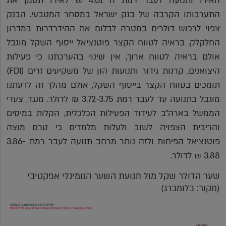
האירו ותנועה לעבר רמת ה 4.01 ₪ לאירו תסמן את
התערבותו הקרבה של בנק ישראל במסחר המטבעי. הבנק
צפוי לרכוש דולרים במטרה לבלום את ההידרדרות במדרון
החלקלק. בראיה לטווח הקצר פוטנציאל ייסוף השקל מוגבל
אולם בראיה לטווח ארוך, אין שינוי בהערכתנו כי פעילות
היצואנים, קרנות גידור ותנועות הון של משקיעים זרים (FDI)
תומכים בטווח הקצר בייסוף השקל, אולם מהלך זה לדעתנו
מוגבל בתנועה עד לעבר רמת 3.72-3.75 ₪ לדולר. מנגד, צעדי
הממשל בארה"ב לעידוד הפעילות הכלכלית, הקלות במיסים
והריבית הצפויה לשוב ולעלות מלמדים כי טרם מוצה
פוטנציאל הפיחות ולזה נותר מרחב תנועה לעבר רמת 3.86-
3.88 ₪ לדולר.
שער הדולר שקל מול תנועת השער הנומינלי אפקטיבי
(מקור: בלומברג)