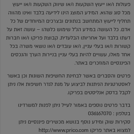
פעולות ו/או ייעוץ השקעות ו/או שיווק השקעות ו/או ייעוץ
מכל סוג שהוא. המידע המוצג הינו לידיעה בלבד ואינו מהווה
תחליף לייעוץ המתחשב בנתונים ובצרכים המיוחדים של כל
אדם. כל העושה במידע הנ"ל שימוש כלשהו – עושה זאת על
דעתו בלבד ועל אחריותו הבלעדית. קבוצת פריקו ו/או חברות
קשורות ו/או בעלי עניין, ו/או עובדים ו/או נושאי משרה בכל
אחד מאלו, עשויים להיות בעלי עניין בניירות הערך והנכסים
הפיננסיים המוזכרים באתר.
פרטים והסברים באשר לבחינת החשיפות השונות וכן באשר
לאסטרטגיות הניתנות לביצוע על מנת לגדר חשיפות אלו ניתן
לקבל בדסק אנליסטים בפריקו.
בדבר פרטים נוספים באמור לעייל ניתן לפנות למשרדינו
בטלפון : 036167070
סקירות שוק ומידע נוסף בנושא מכשירים פיננסיים ניתן
למצוא באתר פריקו http://www.prico.com