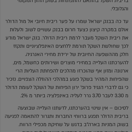
בריבית השקל בהתאם להתפתחות בשוק ההון המקומי
והגלובלי.
עד כה בבנק ישראל שמרו על פער ריבית חיובי אל מול הדולר
אולם במקרה קיצון כצעד חרום בבנק עשויים לשוב ולעלות
את ריבית השקל מעבר לרמת ריבית הדולר. בנק ישראל מודע
לכך שחולשת השקל תורמת ללחצים האינפלציוניים ותקזז
חלק מההשפעה החיובית של ירידת מחירי האנרגיה.
להערכתנו העלייה במחירי מוצרים ושירותים כחשמל, מים,
ארנונה ומזון אף שהוכרזו מהלכים להפחתת העליות הרי
שהפיחות המהיר בשקל פוגע במהלכי ההוזלה הצפויים. נזכיר
כי גם לדברי הנגיד פרופ' ירון הפיחות של השקל לעומת הדולר
מ 3.30 לעבר 3.70 גרר לעליה באינפלציה ביותר מ 2%.
לסיכום – אין שינוי בהערכתנו, לדעתנו העלייה שבוצעה
בריבית הדולר תפגע ברווחי החברות ותגרור להתאמה לפגיעה
בשוק המניות בארה"ב בדגש על שחיקת מכפילי הרווח.