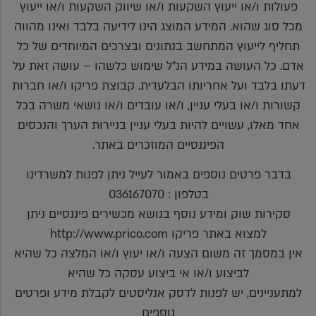
פעולות ו/או ייעוץ השקעות ו/או שיווק השקעות ו/או ייעוץ
מכל סוג שהוא. המידע המוצג הינו לידיעה בלבד ואינו מהווה
תחליף לייעוץ המתחשב בנתונים ובצרכים המיוחדים של כל
אדם. כל העושה במידע הנ"ל שימוש כלשהו – עושה זאת על
דעתו בלבד ועל אחריותו הבלעדית. קבוצת פריקו ו/או חברות
קשורות ו/או בעלי עניין, ו/או עובדים ו/או נושאי משרה בכל
אחד מאלו, עשויים להיות בעלי עניין בניירות הערך והנכסים
הפיננסיים המוזכרים באתר.
בדבר פרטים נוספים באמור לעייל ניתן לפנות למשרדינו
בטלפון : 036167070
סקירות שוק ומידע נוסף בנושא מכשירים פיננסיים ניתן
למצוא באתר פריקו http://www.prico.com
אין במסמך זה משום הצעה ו/או יעוץ ו/או המלצה כל שהיא
לביצוע ו/או אי ביצוע עסקה כל שהיא
למתעניינים, יש לפנות לדסק אנליסטים לקבלת מידע ופרטים
נוספים