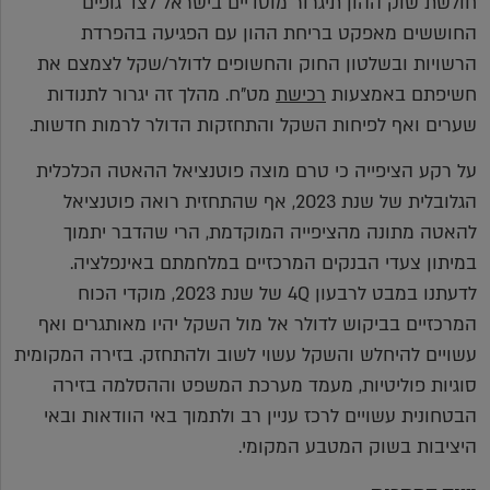
חולשת שוק ההון תיגרור מוסדיים בישראל לצד גופים
החוששים מאפקט בריחת ההון עם הפגיעה בהפרדת
הרשויות ובשלטון החוק והחשופים לדולר/שקל לצמצם את
חשיפתם באמצעות
רכישת
מט"ח. מהלך זה יגרור לתנודות
שערים ואף לפיחות השקל והתחזקות הדולר לרמות חדשות.
על רקע הציפייה כי טרם מוצה פוטנציאל ההאטה הכלכלית
הגלובלית של שנת 2023, אף שהתחזית רואה פוטנציאל
להאטה מתונה מהציפייה המוקדמת, הרי שהדבר יתמוך
במיתון צעדי הבנקים המרכזיים במלחמתם באינפלציה.
לדעתנו במבט לרבעון 4Q של שנת 2023, מוקדי הכוח
המרכזיים בביקוש לדולר אל מול השקל יהיו מאותגרים ואף
עשויים להיחלש והשקל עשוי לשוב ולהתחזק. בזירה המקומית
סוגיות פוליטיות, מעמד מערכת המשפט וההסלמה בזירה
הבטחונית עשויים לרכז עניין רב ולתמוך באי הוודאות ובאי
היציבות בשוק המטבע המקומי.