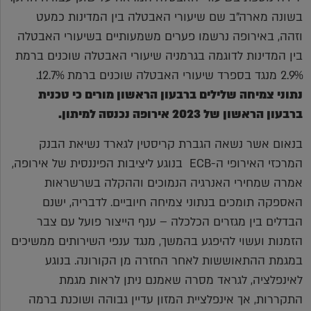
בשונה מארה"ב שם שיעורי האבטלה בין המדינות כמעט
וזהה, באירופה נרשמו פערים משמעותיים בשיעורי האבטלה
בין המדינות לדוגמה בגרמניה שיעורי האבטלה שוכנים ברמת
2.9% מנגד בספרד שיעורי האבטלה שוכנים ברמת 12.7%.
נתוני צמיחה שלילים ברבעון הראשון מורים כי טכנית
ברבעון הראשון של 2023 אירופה נכנסה למיתון.
בנאום אשר נשאה הגברת קריסטין לגארד נשיאת הבנק
המרכזי האירופי ה-ECB בנוגע ליציבות הפיננסית של אירופה,
אמרה שמחירי האנרגיה הנמוכים וההקלה בשרשראות
האספקה תומכים בנתוני צמיחה חיוביים. לדבריה, ישנם
הבדלים בין מגזרים הכלכלה – ענף הייצור פועל עם צבר
הזמנות ועשוי להיפגע בהמשך, מנגד ענפי השירותים ממשיכים
במגמת ההתאוששות לאחר החזרה מן הקורונה. בנוגע
לאינפלציה, לגראד מסרה שאמנם ניתן לראות מגמת
התקררות, אך אינפלציית המזון עדיין גבוהה ושוכנת ברמה