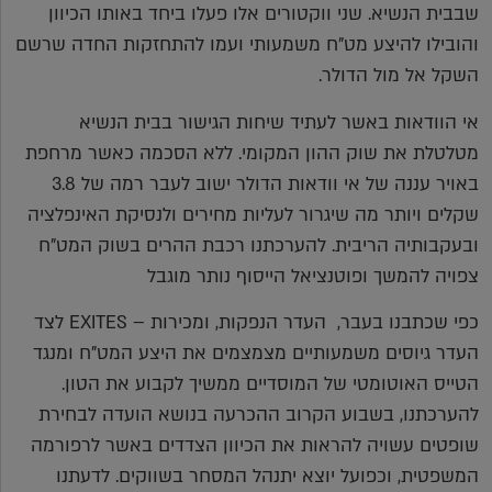
שבבית הנשיא. שני ווקטורים אלו פעלו ביחד באותו הכיוון
והובילו להיצע מט"ח משמעותי ועמו להתחזקות החדה שרשם
השקל אל מול הדולר.
אי הוודאות באשר לעתיד שיחות הגישור בבית הנשיא
מטלטלת את שוק ההון המקומי. ללא הסכמה כאשר מרחפת
באויר עננה של אי וודאות הדולר ישוב לעבר רמה של 3.8
שקלים ויותר מה שיגרור לעליות מחירים ולנסיקת האינפלציה
ובעקבותיה הריבית. להערכתנו רכבת ההרים בשוק המט"ח
צפויה להמשך ופוטנציאל הייסוף נותר מוגבל
כפי שכתבנו בעבר, העדר הנפקות, ומכירות – EXITES לצד
העדר גיוסים משמעותיים מצמצמים את היצע המט"ח ומנגד
הטייס האוטומטי של המוסדיים ממשיך לקבוע את הטון.
להערכתנו, בשבוע הקרוב ההכרעה בנושא הועדה לבחירת
שופטים עשויה להראות את הכיוון הצדדים באשר לרפורמה
המשפטית, וכפועל יוצא יתנהל המסחר בשווקים. לדעתנו