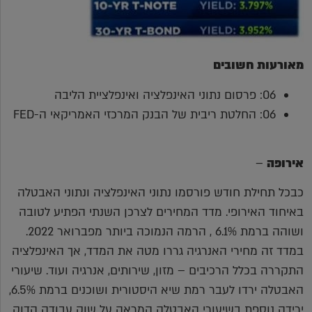
מאורעות חשובים
06: פרסום נתוני האינפלציה ואינפלציית הליבה
06: החלטת ריבית של הבנק המרכזי האמריקאי ה-FED
אירופה
–
כבכל תחילת חודש פורסמו נתוני האינפלציה ונתוני האבטלה
באיחוד האירופי. מדד המחירים לצרכן השנתי הפתיע לטובה
ושוהה ברמת 6.1% , הרמה הנמוכה ביותר מפברואר 2022.
במדד זה מחירי האנרגיה גררו מטה את המדד, אך האינפלציה
התקררה בכלל הרכיבים – מזון, שירותים, אנרגיה ועוד. שיעורי
האבטלה ירדו לעבר רמת שיא היסטורית ושוכנים ברמת 6.5%,
ירידה נוספת בשיעורי האבטלה המראה על שוק עבודה הדוק.