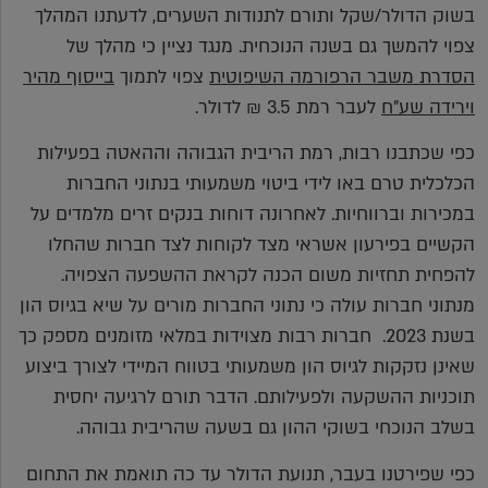
בשוק הדולר/שקל ותורם לתנודות השערים, לדעתנו המהלך
צפוי להמשך גם בשנה הנוכחית. מנגד נציין כי מהלך של
הסדרת משבר הרפורמה השיפוטית
צפוי לתמוך
בייסוף מהיר
וירידה שע"ח
לעבר רמת 3.5 ₪ לדולר.
כפי שכתבנו רבות, רמת הריבית הגבוהה וההאטה בפעילות
הכלכלית טרם באו לידי ביטוי משמעותי בנתוני החברות
במכירות וברווחיות. לאחרונה דוחות בנקים זרים מלמדים על
הקשיים בפירעון אשראי מצד לקוחות לצד חברות שהחלו
להפחית תחזיות משום הכנה לקראת ההשפעה הצפויה.
מנתוני חברות עולה כי נתוני החברות מורים על שיא בגיוס הון
בשנת 2023. חברות רבות מצוידות במלאי מזומנים מספק כך
שאינן נזקקות לגיוס הון משמעותי בטווח המיידי לצורך ביצוע
תוכניות ההשקעה ולפעילותם. הדבר תורם לרגיעה יחסית
בשלב הנוכחי בשוקי ההון גם בשעה שהריבית גבוהה.
כפי שפירטנו בעבר, תנועת הדולר עד כה תואמת את התחום