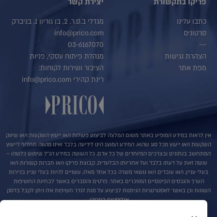
פריקו בתקשורת
יצירת קשר
כתבו עלינו
מגדלי ב.ס.ר. 2, בן גוריון 1, בניברק
סרטונים
info@prico.com
03-6167070
---
הצהרת נגישות
מנהלת פיתוח עסקי, פניות
מפת אתר
הציבור ושירות לקוחות:
רינת קהירי info@prico.com
אין לראות במידע המופיע באתר משום המלצה לביצוע פעולות ו/או ייעוץ השקעות ו/או שיווק
השקעות ו/או ייעוץ מכל סוג שהוא. המידע המוצג הינו לידיעה בלבד ואינו מהווה תחליף לייעוץ
המתחשב בנתונים ובצרכים המיוחדים של כל אדם. כל העושה במידע הנ"ל שימוש כלשהו –
עושה זאת על דעתו בלבד ועל אחריותו הבלעדית. קבוצת פריקו ו/או חברות קשורות ו/או
בעלי עניין, ו/או עובדים ו/או נושאי משרה בכל אחד מאלו, עשויים להיות בעלי עניין בניירות
הערך והנכסים הפיננסיים המוזכרים באתר. פרטים והסברים באשר לבחינת החשיפות
השונות וכן באשר לאסטרטגיות הניתנות לביצוע על מנת לגדר חשיפות אלו ניתן לקבל בדסק
אנליסטים בפריקו.
בדבר פרטים נוספים באמור לעייל ניתן לפנות למשרדינו בטלפון : 036167070