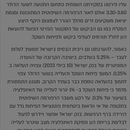
עליו פירטנו בסקירתנו השנתית כתחום התנועה לשער הדולר
3.30-3.80 אולם לאור הרפורמה השיפוטית המתוכננת ומגמת
יציאת משקיעים זרים מהלך הגורר לצמצום היקף היצע
המט"ח כמו גם הביקוש של הסקטור הפרטי הפועל להוצאת
הון לחו"ל תורמים לעודפי ביקוש ולפיחות השקל.
כאמור, להערכתנו גם ריבית הבסיס בישראל תמשיך לעלות
לעבר – 5.25% בשלבים, בישיבה הקרובה של הוועדה
המוניטרית של בנק ישראל (10 ביולי 2023) צפויה העלאה ב
0.25%. המשך פיחות השקל והעלייה בשער הדולר צפוי
לתמוך בהעלאה נוספת כבר בעתיד הקרוב. מנגנון התמסורת
מלמד כי פיחות השקל ב- 1% יגרור לעלייה של האינפלציה
בשיעור של 0.2%. על רקע משבר הרפורמה השיפוטית
בתקופה של אי וודאות ביטחונית פוטנציאל הפיחות גדל עם
הירידה ברף הרגישות. בנק ישראל אפשר ויידרש לפעול
לבלימת בריחת הון ונסיקת האינפלציה מצב שיגרור לעלייה