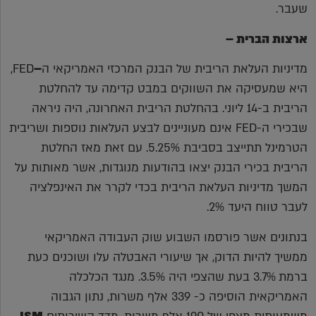
שעבר.
ארצות הברית –
מדיניות העלאת הריבית של הבנק המרכזי האמריקאי ה
–
FED,
היא שמעסיקה את השווקים במבט קדימה עד להחלטת
הריבית ב-14 ליוני. בהחלטת הריבית האחרונה, היה ניראה
שבכירי ה-FED אינם מעוניינים לבצע העלאות נוספות ושריבית
הטרמינל תתייצב בסביבת 5.25%. עם זאת מאז החלטת
הריבית בכירי הבנק יצאו בהודעות מנוגדות, אשר מאותות על
המשך מדיניות העלאת הריבית בכדי לקרר את האינפלציה
לעבר טווח היעד 2%.
בנתונים אשר פורסמו השבוע שוק העבודה האמריקאי
ממשיך להיות הדוק, אך שיעורי האבטלה עלו ושוכנים כעת
ברמת 3.7% בעת שהצפי היה 3.5%. מנגד הכלכלה
האמריקאית הוסיפה כ- 339 אלף משרות, נתון הגבוה