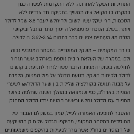
התחזקות השקל לאחרונה, ללא התקדמות לפשרה כגון
במקרה בו הקואליציה תמשיך בחקיקה חד צדדית ללא
הסכמות, הרי שקל עשוי לשוב ולהיחלש לעבר 3.8 שקל לדולר
ויותר. בשלב הנוכחי פוטנציאל הייסוף נותר מוגבל וביקושי
מט"ח משמעותיים צפויים כבר בתחום 3.62-3.64 ₪ לדולר.
בזירה המקומית – משקל המוסדיים במסחר המטבעי גבוה
ולכן במקרה של העלאת ריבית נוספת בארה"ב אשר תגרור
לחולשה בשוקי המניות, הדבר עשוי לגרור לתנועת ביקושים
לדולר ולפיחות השקל. תנועת הדולר אל מול המניות, מלמדת
על מבנה תנועה בקורלציה שלילית בין שער הדולר/₪ לשערי
המניות בארה"ב, כפי שנמצאה במהלך השנה שחלפה כאשר
המניות עלו הדולר נחלש וכאשר המניות ירדו הדולר התחזק.
ההסבר לתופעה האמורה לעייל, טמון במשקלם הגבוה של
המוסדיים במסחר המקומי, מהיקפו הגדול של תיק ההשקעה
של המוסדיים בחו"ל אשר גורר לפעילות בהיקפים משמעותיים