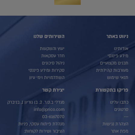
ניווט באתר
השירותים שלנו
אודותינו
יעוץ והשקעות
מידע פיננסי
חדר עסקאות
תכנים מקצועיים
ניהול סיכונים
מעורבות קהילתית
סקירות ומידע פיננסי
תנאי שימוש
השתלמויות וימי עיון
פריקו בתקשורת
יצירת קשר
כתבו עלינו
מגדלי ב.ס.ר. 2, בן גוריון 1, בניברק
סרטונים
info@prico.com
03-6167070
---
הצהרת נגישות
מנהלת פיתוח עסקי, פניות
מפת אתר
הציבור ושירות לקוחות: