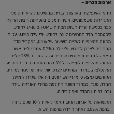
ארצות הברית –
נתוני האינפלציה בארצות הברית ממשיכים להראות סימני
התקררות משמעותיים, אשר תומכים בהפחתת ריבית הדולר
כבר בפגישת ועדת השוק הפתוח FOMC ב 17-18 לחודש
ספטמבר. מדד המחירים ליצרן לחודש יולי עלה ב0.1% עלייה
מתונה מהציפיות לעלייה בשיעור של 0.2%, במקביל מדד
המחירים לצרכן לחודש יולי עלה ב0.2% אחוז עלייה אשר
תאמה לתחזית ובמונחים שנתיים עלה המדד ב 2.9% עלייה
מתונה מהציפיות לעלייה של 3% רמה הנתונה בתוך תחום יעד
האינפלציה. במדד המחירים לצרכן של החודש וניגוד למדדים
הקודמים נמצא כי מדדי השירותים היו אלו שגררו לעליית
המדד. מנגד, במהלך השנה החולפת מחירי האנרגיה שירדו
גררו למיתון המדד ואף לירידות.
התשואות על אגרות החוב האמריקאיות ל-10 שנים נותרו
ברמת 3.82% לאחר הירדה מרמות השיא.