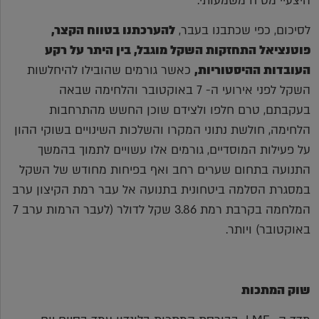
היצעיי מט"ח משמעותי.
לסיכום, כפי שכתבנו בעבר,
להערכתנו בטווח הקצר,
פוטנציאל התחזקות השקל מוגבל, בין היתר על רקע
העובדות ההיסטוריות,
כאשר גורמים שהובילו להיחלשות
השקל לפני אירועי ה- 7 באוקטובר והלחימה שבאה
בעקבתם, טרם חלפו ולצידם שוכן החשש מהתרחבות
הלחימה, חולשת נתוני המקרו והשלכות השינויים בשוקי ההון
על פעילות המוסדיים, גורמים אלו עשויים לתמוך בהמשך
התנועה בתחום שערים רחב ואף בפיחות מחודש של השקל
במסגרת הסלמה ביטחונית בתנועה אל עבר רמת הקיצון ערב
המלחמה בקרבת רמת 3.86 שקל לדולר (לעבר הרמות ערב 7
באוקטובר) ויותר.
שוק המתכות