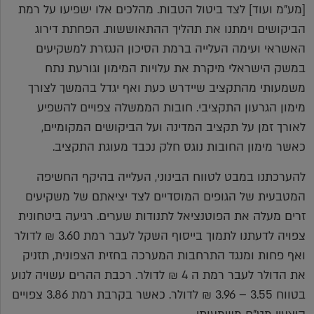
[מע"מ ועוד] לצד ביטול הטבות. מהלכים אלו ישפיעו על רמת
הביקושים וימתנו את תהליך ההתאוששות. הפחתת דירוג
האשראי ועימה העלייה ברמת הסיכון הנגזרת למשקיעים
במשק הישראלי מיקרת את עלויות המימון וגורעת נתח
משמעותי מהתקציב שיידרש כעת ואף יגדל בהמשך לצורך
מימון הגרעון התקציבי. חובות הממשלה צפויים להשפיע
לאורך זמן על תקציב המדינה ועל הביקושים המקומיים,
כאשר מימון החובות נוגס חלק נכבד מעוגת התקציב.
להערכתנו במבט לטווח הבינוני, העלייה בהיקף החשיפה
המטבעית של הגופים המוסדיים לצד יציאתם של משקיעים
זרים מעלה את הפוטנציאל לתנודות שערים. רגיעה ביטחונית
צפויה לדעתנו לתמוך בייסוף השקל לעבר רמת 3.60 ₪ לדולר
ואף פחות ומנגד התרחבות המערכה בחזית הצפונית, תזניק
את הדולר לעבר רמת ה 4 ₪ לדולר. רכבת ההרים עשויה לנוע
בטווח 3.55 – 3.96 ₪ לדולר. כאשר בקרבת רמת 3.86 צפויים