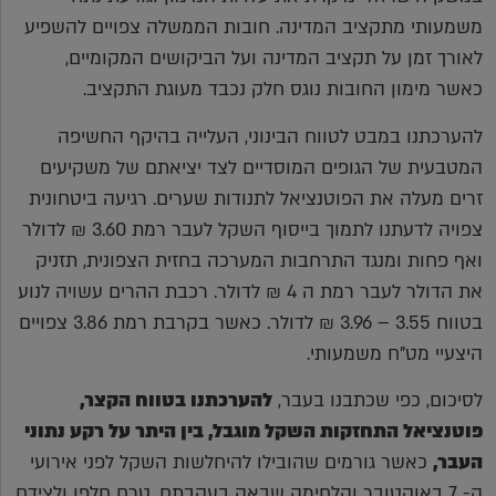
משמעותי מתקציב המדינה. חובות הממשלה צפויים להשפיע
לאורך זמן על תקציב המדינה ועל הביקושים המקומיים,
כאשר מימון החובות נוגס חלק נכבד מעוגת התקציב.
להערכתנו במבט לטווח הבינוני, העלייה בהיקף החשיפה
המטבעית של הגופים המוסדיים לצד יציאתם של משקיעים
זרים מעלה את הפוטנציאל לתנודות שערים. רגיעה ביטחונית
צפויה לדעתנו לתמוך בייסוף השקל לעבר רמת 3.60 ₪ לדולר
ואף פחות ומנגד התרחבות המערכה בחזית הצפונית, תזניק
את הדולר לעבר רמת ה 4 ₪ לדולר. רכבת ההרים עשויה לנוע
בטווח 3.55 – 3.96 ₪ לדולר. כאשר בקרבת רמת 3.86 צפויים
היצעיי מט"ח משמעותי.
לסיכום, כפי שכתבנו בעבר,
להערכתנו בטווח הקצר,
פוטנציאל התחזקות השקל מוגבל, בין היתר על רקע נתוני
העבר,
כאשר גורמים שהובילו להיחלשות השקל לפני אירועי
ה- 7 באוקטובר והלחימה שבאה בעקבתם, טרם חלפו ולצידם