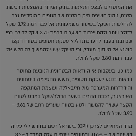
את המוסדיים לבצע התאמות בתיק הגידור באמצעות רכישת
מט"ח, ניהול חשיפת תיק המט"ח של הגופים המוסדיים גרר
להחלשות השקל בשיעור משמעותית אל עבר רמת 3.72 שקל
לדולר ויותר ולהתייצבות השערים ברמת 3.70 שקל לדולר. כפי
שכתבנו בעבר להערכתנו ללא עסקת חטופים בטווח הקצר
פוטנציאל הייסוף מוגבל, וכי השקל עשוי להמשיך להיחלש אל
עבר רמת 3.80 שקל לדולר.
כמו כן, בעקבות אי הוודאות הבטחונית הנובעת מחוסר
וודאות בנוגע לעסקת חטופים, חשש מהסלמה ביטחונית
והידרדרות המערכה מול חיזבאללה ועוצמת המתקפה
האיראנית, רכבת ההרים בשער הדולר/שקל במבט לטווח
הקצר עשויה להמשך. ולנוע בטווח שערים רחב של 3.62 –
3.90 שקל לדולר.
מדד המחירים לצרכן (CPI) בישראל רשם בחודש יולי עלייה
בשיעור של – 0.6%, ובמונחים שנתיים עלה המדד ב3.2%.