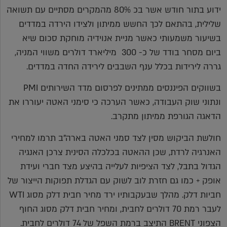
ידוע בתור חודש אשר בכ 80% מהמקרים מסתיים עם תשואה
שלילית, בהתאם לכך החשש ממיתון ולצידו הירדה במדדים
בשיעור משמעותי כאשר מניית אנוידיה מוחקת סכום שיא
ביום מסחר בודד של כ- 300 מיליארד דולרים משווי המניה,
גררה לירידות בכלל ענף השבבים לירידה החדה במדדים.
בשווקים הפיננסים ממתינים לפרסום מדד השירותים PMI
ונתוני שוק העבודה, כאשר הערכה כי סימני האטה יעוררו את
הדאגה הגורפת ממיתון מתקרב.
חולשת הביקוש מסין לצד סמני האטה בארה"ב תרמו למחירי
האנרגיה לרדת, שכן ההאטה בכלכלה הסינית צרכן האנגיה
הגדול בתבל, לצד הציפיות לעלייה בהיצע מצד חברי ועידת
אופק + כמו גם חזרת לוב לשוק עם הגדלת תפוקות הייצור של
חביות דלק. מהלך שבעקבותיו ירד מחיר חבית דלק מסוג WTI
לעבר רמת 70 דולרים לחבית, ומחיר חבית דלק מסוג החוף
הצפוני BRENT התיצב ברמת השפל של 74 דולרים לחבית.