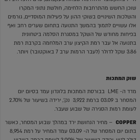
שוכן החשש מהתרחבות הלחימה, חולשת נתוני המקרו
והשלכות השינויים בשוקי ההון על פעילות המוסדיים, גורמים
אלו עשויים לתמוך בהמשך התנועה בתחום שערים רחב ואף
בפיחות מחודש של השקל במסגרת הסלמה ביטחונית
בתנועה אל עבר רמת הקיצון ערב המלחמה בקרבת רמת
3.86 שקל לדולר (לעבר הרמות ערב 7 באוקטובר) ויותר.
שוק המתכות
מדד ה- LME בבורסת המתכות בלונדון עמד בסיום יום
המסחר ב 03.09 ברמת 3,922 נק', ירידה בשיעור של 2.70%
לעומת רמות הסגירה של שבוע שעבר.
COPPER
– מחיר הנחושת ירד במהלך שבוע המסחר, כאשר
בתום יום המסחר של ה- 03.09 עמד המחיר על רמת 8,954
דולר לטון, ירידה בשיעור של 3.00% לעומת הרמה בשבוע