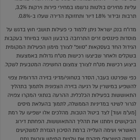
עליות מחירים בולטות נרשמו במחירי פירות וירקות 3.2%,
תרבות ובידור 1.8% דיור ותחזוקת הדירה שעלו ב-0.8%.
מדו"ח בנק ישראל ניתן ללמוד כי פעילות תושבי חוץ בדגש על
מוסדות פיננסים זרים התרחבה ברבעון השני במיוחד בעקבות
הגידול החד בעסקאות "סוופ" לצורך מימון הפעילות המקומית
בשקלים ולאחר שביצעו רכישות מט"ח גדולות באמצעות
ביצוע רכישות מט"ח לצורך צמצום החשיפה המטבעית לשקל.
כפי שפרטנו בעבר, הסדר בטחוני/מדיני בזירה הדרומית צפוי
להשפיע במישרין על רגיעה בזירה הצפונית ולתמוך בתהליך
התאוששות בפעילות הכלכלית. ההרעה בנתוני המקרו צפויה
לגרור לשינוי במדיניות הממשלה, לתמוך בהעלאת מיסים
[מע"מ ועוד] לצד ביטול הטבות. מהלכים אלו ישפיעו על רמת
הביקושים וימתנו את תהליך ההתאוששות. הפחתת דירוג
האשראי ועימה העלייה ברמת הסיכון הנגזרת למשקיעים
במשק הישראלי מיקרת את עלויות המימון וגורעת נתח