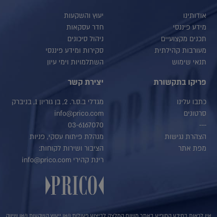
אודותינו
יעוץ והשקעות
מידע פיננסי
חדר עסקאות
תכנים מקצועיים
ניהול סיכונים
מעורבות קהילתית
סקירות ומידע פיננסי
תנאי שימוש
השתלמויות וימי עיון
פריקו בתקשורת
יצירת קשר
כתבו עלינו
מגדלי ב.ס.ר. 2, בן גוריון 1, בניברק
סרטונים
info@prico.com
03-6167070
---
הצהרת נגישות
מנהלת פיתוח עסקי, פניות
מפת אתר
הציבור ושירות לקוחות:
רינת קהירי info@prico.com
אין לראות במידע המופיע באתר משום המלצה לביצוע פעולות ו/או ייעוץ השקעות ו/או שיווק