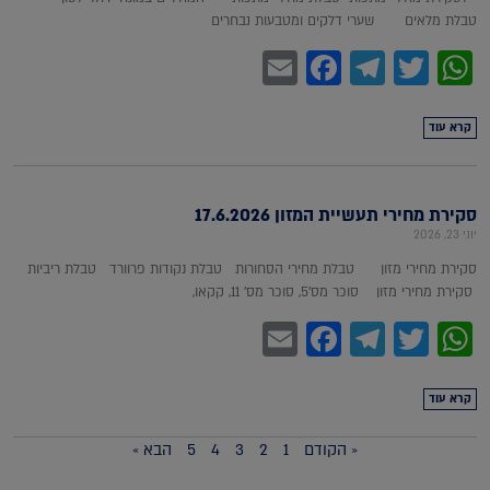
טבלת מלאים שערי דלקים ומטבעות נבחרים
Facebook
Email
Telegram
WhatsApp
Twitter
קרא עוד
סקירת מחירי תעשיית המזון 17.6.2026
יוני 23, 2026
סקירת מחירי מזון טבלת מחירי הסחורות טבלת נקודות פרוורד טבלת ריביות
סקירת מחירי מזון סוכר מס'5, סוכר מס' 11, קקאו,
Facebook
Email
Telegram
WhatsApp
Twitter
קרא עוד
« הקודם
1
2
3
4
5
הבא »