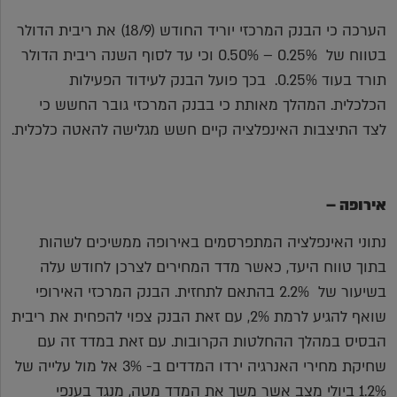
הערכה כי הבנק המרכזי יוריד החודש (18/9) את ריבית הדולר
בטווח של 0.25% – 0.50% וכי עד לסוף השנה ריבית הדולר
תורד בעוד 0.25%. בכך פועל הבנק לעידוד הפעילות
הכלכלית. המהלך מאותת כי בבנק המרכזי גובר החשש כי
לצד התיצבות האינפלציה קיים חשש מגלישה להאטה כלכלית.
אירופה –
נתוני האינפלציה המתפרסמים באירופה ממשיכים לשהות
בתוך טווח היעד, כאשר מדד המחירים לצרכן לחודש עלה
בשיעור של 2.2% בהתאם לתחזית. הבנק המרכזי האירופי
שואף להגיע לרמת 2%, עם זאת הבנק צפוי להפחית את ריבית
הבסיס במהלך ההחלטות הקרובות. עם זאת במדד זה עם
שחיקת מחירי האנרגיה ירדו המדדים ב- 3% אל מול עלייה של
1.2% ביולי מצב אשר משך את המדד מטה, מנגד בענפי