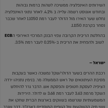
השירותים האינפלציה ממשיכה לשהות ברמות גבוהות
ובחודש אוגוסט רשמה עלייה ב 4.2%. לאחר נתוני האינפלציה
נחלש שער האירו מול הדולר לעבר רמת 1.1050 לאחר שכבר
נסחר בקרבת 1.1150.
בהחלטת הריבית הקרובה צפוי הבנק המרכזי האירופי ה
ECB
לשוב ולהפחית את הריבית ב-0.25% לעבר רמת 3.5%.
ישראל –
רכבת ההרים בשער הדולר/שקל נמשכה כאשר בעקבות
מסיבת העיתונאים של ראש הממשלה מר. בנימין נתניהו ירדה
הציפיה לעסקת חטופים והפסקת אש. הדבר גרר להיחלש
השקל מרמת 3.63 לעבר רמת 3.68 ₪ לדולר. הירידות
המשמעותיות שנרשמו בשווקים בארצות הברית שחקו את
שווי תיק ההשקעות של הגופים המוסדיים בארה"ב, דבר שגרר