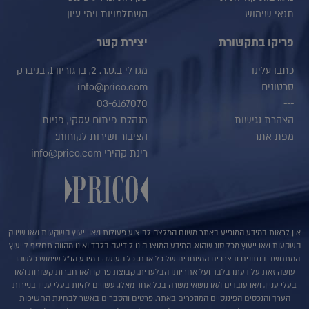
תנאי שימוש
השתלמויות וימי עיון
פריקו בתקשורת
יצירת קשר
כתבו עלינו
מגדלי ב.ס.ר. 2, בן גוריון 1, בניברק
סרטונים
info@prico.com
03-6167070
---
הצהרת נגישות
מנהלת פיתוח עסקי, פניות
מפת אתר
הציבור ושירות לקוחות:
רינת קהירי info@prico.com
אין לראות במידע המופיע באתר משום המלצה לביצוע פעולות ו/או ייעוץ השקעות ו/או שיווק
השקעות ו/או ייעוץ מכל סוג שהוא. המידע המוצג הינו לידיעה בלבד ואינו מהווה תחליף לייעוץ
המתחשב בנתונים ובצרכים המיוחדים של כל אדם. כל העושה במידע הנ"ל שימוש כלשהו –
עושה זאת על דעתו בלבד ועל אחריותו הבלעדית. קבוצת פריקו ו/או חברות קשורות ו/או
בעלי עניין, ו/או עובדים ו/או נושאי משרה בכל אחד מאלו, עשויים להיות בעלי עניין בניירות
הערך והנכסים הפיננסיים המוזכרים באתר. פרטים והסברים באשר לבחינת החשיפות