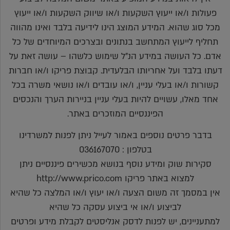
פעולות ו/או ייעוץ השקעות ו/או שיווק השקעות ו/או ייעוץ
מכל סוג שהוא. המידע המוצג הינו לידיעה בלבד ואינו מהווה
תחליף לייעוץ המתחשב בנתונים ובצרכים המיוחדים של כל
אדם. כל העושה במידע הנ"ל שימוש כלשהו – עושה זאת על
דעתו בלבד ועל אחריותו הבלעדית. קבוצת פריקו ו/או חברות
קשורות ו/או בעלי עניין, ו/או עובדים ו/או נושאי משרה בכל
אחד מאלו, עשויים להיות בעלי עניין בניירות הערך והנכסים
הפיננסיים המוזכרים באתר.
בדבר פרטים נוספים באמור לעייל ניתן לפנות למשרדינו
בטלפון : 036167070
סקירות שוק ומידע נוסף בנושא מכשירים פיננסיים ניתן
למצוא באתר פריקו http://www.prico.com
אין במסמך זה משום הצעה ו/או יעוץ ו/או המלצה כל שהיא
לביצוע ו/או אי ביצוע עסקה כל שהיא
למתעניינים, יש לפנות לדסק אנליסטים לקבלת מידע ופרטים