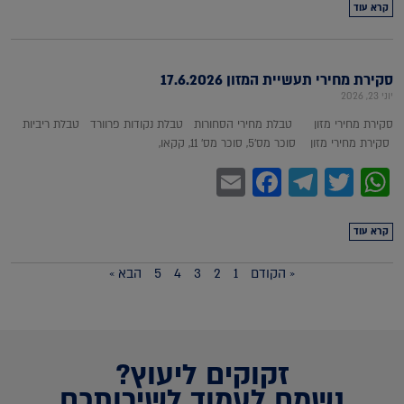
קרא עוד
סקירת מחירי תעשיית המזון 17.6.2026
יוני 23, 2026
סקירת מחירי מזון טבלת מחירי הסחורות טבלת נקודות פרוורד טבלת ריביות
סקירת מחירי מזון סוכר מס'5, סוכר מס' 11, קקאו,
Facebook
Email
Telegram
WhatsApp
Twitter
קרא עוד
« הקודם
1
2
3
4
5
הבא »
זקוקים ליעוץ?
נשמח לעמוד לשירותכם