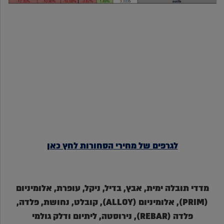
לגרפים של
מחירי
הסחורות
לחץ כאן
מדדי תובלה ימית, אבץ, בדיל, ניקל, עופרת, אלומיניום
(PRIM), אלומיניום (ALLOY), קובלט, נחושת, פלדה,
פלדה (REBAR), נירוסטה, ליתיום ודלק גולמי