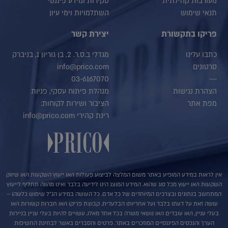
מעורבות קהילתית
סקירות ומידע פיננסי
תנאי שימוש
השתלמויות וימי עיון
פריקו בתקשורת
יצירת קשר
כתבו עלינו
מגדלי ב.ס.ר. 2, בן גוריון 1, בניברק
סרטונים
info@prico.com
03-6167070
---
הצהרת נגישות
מנהלת פיתוח עסקי, פניות
מפת אתר
הציבור ושירות לקוחות:
רינת קהירי info@prico.com
אין לראות במידע המופיע באתר משום המלצה לביצוע פעולות ו/או ייעוץ השקעות ו/או שיווק
השקעות ו/או ייעוץ מכל סוג שהוא. המידע המוצג הינו לידיעה בלבד ואינו מהווה תחליף לייעוץ
המתחשב בנתונים ובצרכים המיוחדים של כל אדם. כל העושה במידע הנ"ל שימוש כלשהו –
עושה זאת על דעתו בלבד ועל אחריותו הבלעדית. קבוצת פריקו ו/או חברות קשורות ו/או
בעלי עניין, ו/או עובדים ו/או נושאי משרה בכל אחד מאלו, עשויים להיות בעלי עניין בניירות
הערך והנכסים הפיננסיים המוזכרים באתר. פרטים והסברים באשר לבחינת החשיפות