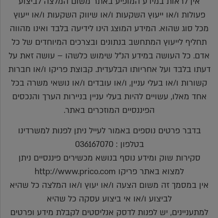
אין לראות במידע המופיע באתר משום המלצה לביצוע
פעולות ו/או ייעוץ השקעות ו/או שיווק השקעות ו/או ייעוץ
מכל סוג שהוא. המידע המוצג הינו לידיעה בלבד ואינו מהווה
תחליף לייעוץ המתחשב בנתונים ובצרכים המיוחדים של כל
אדם. כל העושה במידע הנ"ל שימוש כלשהו – עושה זאת על
דעתו בלבד ועל אחריותו הבלעדית. קבוצת פריקו ו/או חברות
קשורות ו/או בעלי עניין, ו/או עובדים ו/או נושאי משרה בכל
אחד מאלו, עשויים להיות בעלי עניין בניירות הערך והנכסים
הפיננסיים המוזכרים באתר.
בדבר פרטים נוספים באמור לעייל ניתן לפנות למשרדינו
בטלפון : 036167070
סקירות שוק ומידע נוסף בנושא מכשירים פיננסיים ניתן
למצוא באתר פריקו http://www.prico.com
אין במסמך זה משום הצעה ו/או יעוץ ו/או המלצה כל שהיא
לביצוע ו/או אי ביצוע עסקה כל שהיא
למתעניינים, יש לפנות לדסק אנליסטים לקבלת מידע ופרטים